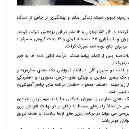
زمینه ترویج سبک زندگی سالم و پیشگیری از چاقی از دیدگاه
مطالعه حاضر با رویکرد نظریه مبتنی بر زمینه صورت گرفت. در کل ۵۲ نوجوان و ۱۶ مادر در این پژوهش شرکت کردند.
جمع آوری داده ها از دو منطقه شمالی و جنوبی شهر تهران و با برگزاری ۲۳ مصاحبه فردی و ۱۲ بحث گروهی متمرکز با
ک نوجوان چاق بوده اند، صورت گرفت.
له پس از اتمام پیاده شدند. فرآیند آنالیز داده ها به طور
 پذیرفت.
در قالب دو مفهوم کلی «ساختار آموزشی تک بعدی مدارس» و
زشی تک بعدی مدارس با ویژگی های «درس محوری» و «فشردگی
ار زیر طبقه «ضعف محتوا»، «فقدان برنامه های جامع آموزشی»،
 تبیین شد.
ک بعدی مدارس و آموزش همگانی ناکارآمد مهم ترین مصادیق
 در اتخاذ رفتارهای مرتبط با چاقی و در نهایت افزایش وزن
 بررسی می تواند در برنامه ریزی های ارتقا سلامت با هدف ترویج
نان موثر باشد.