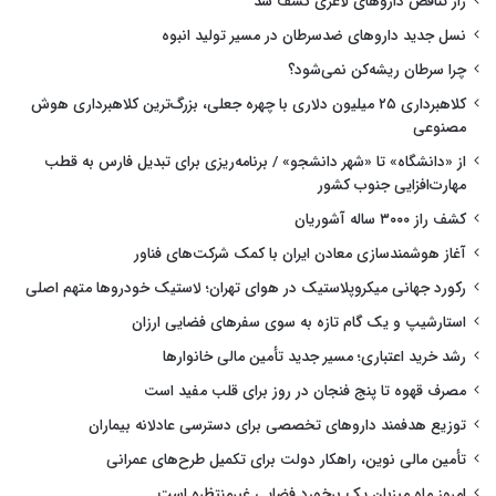
راز تناقض داروهای لاغری کشف شد
نسل جدید داروهای ضدسرطان در مسیر تولید انبوه
چرا سرطان ریشه‌کن نمی‌شود؟
کلاهبرداری ۲۵ میلیون دلاری با چهره جعلی، بزرگ‌ترین کلاهبرداری هوش
مصنوعی
از «دانشگاه» تا «شهر دانشجو» / برنامه‌ریزی برای تبدیل فارس به قطب
مهارت‌افزایی جنوب کشور
کشف راز ۳۰۰۰ ساله آشوریان
آغاز هوشمندسازی معادن ایران با کمک شرکت‌های فناور
رکورد جهانی میکروپلاستیک در هوای تهران؛ لاستیک خودروها متهم اصلی
استارشیپ و یک گام تازه به سوی سفرهای فضایی ارزان
رشد خرید اعتباری؛ مسیر جدید تأمین مالی خانوارها
مصرف قهوه تا پنج فنجان در روز برای قلب مفید است
توزیع هدفمند داروهای تخصصی برای دسترسی عادلانه بیماران
تأمین مالی نوین، راهکار دولت برای تکمیل طرح‌های عمرانی
امروز ماه میزبان یک برخورد فضایی غیرمنتظره است