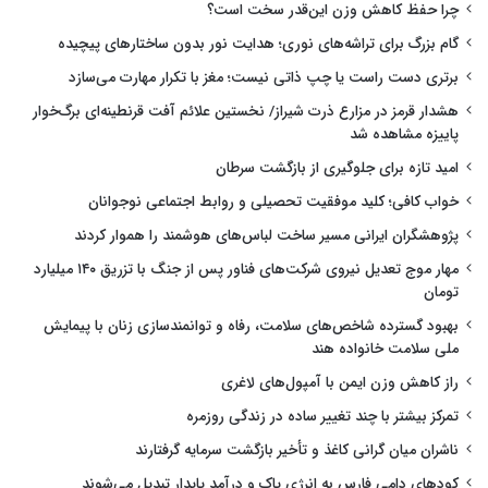
چرا حفظ کاهش وزن این‌قدر سخت است؟
گام بزرگ برای تراشه‌های نوری؛ هدایت نور بدون ساختارهای پیچیده
برتری دست راست یا چپ ذاتی نیست؛ مغز با تکرار مهارت می‌سازد
هشدار قرمز در مزارع ذرت شیراز/ نخستین علائم آفت قرنطینه‌ای برگ‌خوار
پاییزه مشاهده شد
امید تازه برای جلوگیری از بازگشت سرطان
خواب کافی؛ کلید موفقیت تحصیلی و روابط اجتماعی نوجوانان
پژوهشگران ایرانی مسیر ساخت لباس‌های هوشمند را هموار کردند
مهار موج تعدیل نیروی شرکت‌های فناور پس از جنگ با تزریق ۱۴۰ میلیارد
تومان
بهبود گسترده شاخص‌های سلامت، رفاه و توانمندسازی زنان با پیمایش
ملی سلامت خانواده هند
راز کاهش وزن ایمن با آمپول‌های لاغری
تمرکز بیشتر با چند تغییر ساده در زندگی روزمره
ناشران میان گرانی کاغذ و تأخیر بازگشت سرمایه گرفتارند
کودهای دامی فارس به انرژی پاک و درآمد پایدار تبدیل می‌شوند