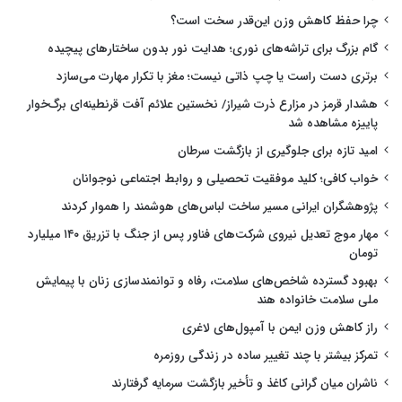
چرا حفظ کاهش وزن این‌قدر سخت است؟
گام بزرگ برای تراشه‌های نوری؛ هدایت نور بدون ساختارهای پیچیده
برتری دست راست یا چپ ذاتی نیست؛ مغز با تکرار مهارت می‌سازد
هشدار قرمز در مزارع ذرت شیراز/ نخستین علائم آفت قرنطینه‌ای برگ‌خوار
پاییزه مشاهده شد
امید تازه برای جلوگیری از بازگشت سرطان
خواب کافی؛ کلید موفقیت تحصیلی و روابط اجتماعی نوجوانان
پژوهشگران ایرانی مسیر ساخت لباس‌های هوشمند را هموار کردند
مهار موج تعدیل نیروی شرکت‌های فناور پس از جنگ با تزریق ۱۴۰ میلیارد
تومان
بهبود گسترده شاخص‌های سلامت، رفاه و توانمندسازی زنان با پیمایش
ملی سلامت خانواده هند
راز کاهش وزن ایمن با آمپول‌های لاغری
تمرکز بیشتر با چند تغییر ساده در زندگی روزمره
ناشران میان گرانی کاغذ و تأخیر بازگشت سرمایه گرفتارند