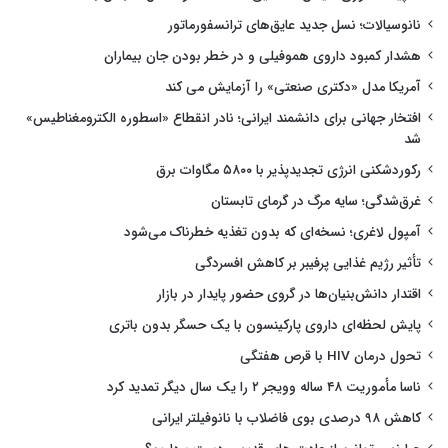
نانوسیالات؛ نسل جدید عایق‌های ترانسفورماتور
هشدار کمبود داروی هموفیلی و در خطر بودن جان بیماران
آمریکا مدل «دکتری صنعتی» را آزمایش می کند
افتخار جهانی برای دانشمند ایرانی؛ نادر انقطاع «اسطوره الکترومغناطیس»
شد
رکوردشکنی انرژی تجدیدپذیر با ۵۸۰۰ مگاوات برق
غرق‌شدگی؛ سایه مرگ در گرمای تابستان
آمپول لاغری؛ نسخه‌ای که بدون تغذیه خطرناک می‌شود
تأثیر رژیم غذایی پرفیبر بر کاهش افسردگی
اقتدار دانش‌بنیان‌ها در گروی حضور پایدار در بازار
پایش لحظه‌ای داروی پارکینسون با یک حسگر بدون باتری
تحول درمان HIV با قرص هفتگی
ناسا مأموریت ۴۸ ساله وویجر ۲ را یک سال دیگر تمدید کرد
کاهش ۹۸ درصدی بوی فاضلاب با نانوفیلتر ایرانی