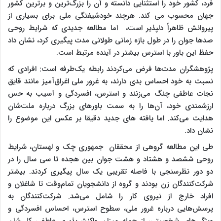
فرد، کشور خود را استثنایی دانسته و آن را بزرگ‌ترین و برترین کشور
جهان محسوب می کند. هرچند خودشیفتگی ملی برای بسیاری از
پیروانش ظاهراً دلپذیر است، اما مطالعه جدیدی که شرایط روحی
صدها جوان را در طول بازه زمانی طولانی مدت پیگیری کرد، نشان داد
حفظ این باور با استرس بیشتر در آینده مرتبط است.
پژوهشگران مدت‌ها فرض می‌کردند رابطه یک‌طرفه است: افرادی که
نسبت به خود احساس بدی دارند، به غرور ملی اغراق‌آمیز مانند قایق
نجات عاطفی چنگ می‌زنند و استرس، افسردگی و آسیب به حس
ارزشمندی خود، آن‌ها را به سمت باورهای بزرگ درباره ملت‌شان
هدایت می‌کند. اما یافته های جدید دقیقا بر عکس این موضوع را
نشان داد.
طی این مطالعه گروهی از محققان جمهوری چک و لهستان، شرایط
روحی ششصد و هشتاد و هشت جوان بین هجده تا سی سال را در
دو دور نظرسنجی با فاصله تقریبی یک سال پیگیری کردند. بیشتر
شرکت‌کنندگان زن بودند و گروه از دانشجویان تمام‌وقت تا شاغلان و
افراد خارج از نیروی کار را شامل می‌شد. شرکت‌کنندگان به
پرسش‌هایی درباره غرور ملی، سطوح استرس، احساس افسردگی و
ویژگی‌های شخصیتی، از جمله میزان واکنش‌پذیری عاطفی کلی‌شان