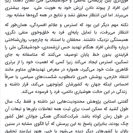
قوی‌تری بین پریشانی عاطفی و خودشیفتگی ملی نشان دهند، زیرا
این افراد از پیوند دادن ارزش خود به هویت ملی، سود بیشتری
می‌برند. اما این انتظار محقق نشد و نتایج در همه گروه‌ها مشابه بود.
نکته مهم دیگر این بود که استرس و علائم افسردگی، همان‌طور که
انتظار می‌رفت، با تمایل پایه‌ای فرد به خلق‌وخوی منفی نگری،
همبستگی نزدیک داشتند. محققان با استناد به چارچوب روان‌شناختی
درباره واکنش افراد هنگام تهدید حس ارزشمندی، خودشیفتگی ملی را
فرایندی بدون خط پایان توصیف می‌کنند که متاسفانه به جای
تسکین، استرس ایجاد می‌کند زیرا کسی که اهمیت خود را از برتری
ظاهری ملت خود می‌گیرد، همواره در معرض تهدیدهای مداوم مانند
انتقاد خارجی، پوشش خبری نامطلوب، شکست‌های سیاسی یا صرفاً
احساس اینکه جهان به کشورشان کم‌توجهی می‌کند، قرار داشته و
زندگی در این حالت هوشیاری دائمی، فرد را فرسوده می‌کند.
گفتنی استاین پژوهش محدودیت‌هایی نیز داشته و فقط یک سال
طول کشید که ممکن است برای ثبت همه تعاملات باورها و تبعات آن
در طول زمان کوتاه باشد. شرکت‌کنندگان همگی جوانان اهل کشور
چک بودند، بنابراین پاسخ به این پرسش که آیا الگوی مشابه در سنین
بالاتر یا کشورهای دیگر دیده می‌شود یا خیر، هنوز نیازمند تحقیق