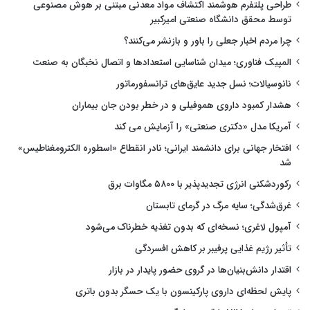
طراحی پلتفرم هوشمند اکتشاف مواد معدنی مبتنی بر هوش مصنوعی
توسط محقق دانشگاه صنعتی امیرکبیر
چرا مردم اخبار جعلی را باور و بازنشر می‌کنند؟
المپیک فناوری؛ میدان شناسایی استعدادها و اتصال نخبگان به صنعت
نانوسیالات؛ نسل جدید عایق‌های ترانسفورماتور
هشدار کمبود داروی هموفیلی و در خطر بودن جان بیماران
آمریکا مدل «دکتری صنعتی» را آزمایش می کند
افتخار جهانی برای دانشمند ایرانی؛ نادر انقطاع «اسطوره الکترومغناطیس»
شد
رکوردشکنی انرژی تجدیدپذیر با ۵۸۰۰ مگاوات برق
غرق‌شدگی؛ سایه مرگ در گرمای تابستان
آمپول لاغری؛ نسخه‌ای که بدون تغذیه خطرناک می‌شود
تأثیر رژیم غذایی پرفیبر بر کاهش افسردگی
اقتدار دانش‌بنیان‌ها در گروی حضور پایدار در بازار
پایش لحظه‌ای داروی پارکینسون با یک حسگر بدون باتری