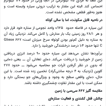
این معنا که فردی ۷۵ کیلوگرمی در آنجا وزنی در حدود ۱۲۰ کیلوگرم
احساس کند. البته این مقدار به ترکیب درونی سیاره وابسته است و
هنوز به‌طور قطعی مشخص نشده است.
در ناحیه قابل سکونت، اما با سالی کوتاه
این سیاره در فاصله حدود ۰/۱۲۵ واحد نجومی از ستاره خود قرار دارد
و هر ۲۸/۱ روز زمینی یک بار مدارش را کامل می‌کند. نزدیکی زیاد آن
به ستاره به دلیل کم‌نور بودن کوتوله سرخ میزبان است؛ Gliese ۶۶۷
C تنها حدود ۱٫۴ درصد درخشندگی خورشید را دارد.
برآورد‌ها نشان می‌دهد این سیاره حدود ۹۰ درصد انرژی دریافتی
زمین از خورشید را دریافت می‌کند. دمای تعادلی آن ــ یعنی دمایی
که بدون در نظر گرفتن اثرات جو محاسبه می‌شود ــ حدود ۲۷۷
کلوین (نزدیک به ۴ درجه سانتی‌گراد) تخمین زده شده است. با این
حال، دمای واقعی سطح به وجود و ویژگی‌های جو بستگی دارد و
ممکن است با این مقدار تفاوت چشمگیری داشته باشد.
مقایسه گلیز ۶۶۷ سی‌سی با زمین
چالش قفل کشندی و فعالیت ستاره‌ای