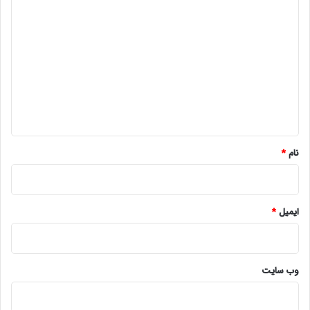
د
ی
د
گ
ا
ه
*
نام
*
ایمیل
*
وب‌ سایت