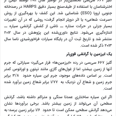
گلیز ۶۶۷ سی‌سی نخستین‌بار در نوامبر سال ۲۰۱۱ توسط تیمی از
اخترشناسان با استفاده از طیف‌سنج بسیار دقیق HARPS در رصدخانه
جنوبی اروپا (ESO) شناسایی شد. این کشف با بهره‌گیری از روش
«سرعت شعاعی» یا اثر دوپلر انجام گرفت؛ روشی که در آن تغییرات
بسیار جزئی در حرکت ستاره ــ ناشی از کشش گرانشی سیاره ــ
اندازه‌گیری می‌شود. نتایج داوری‌شده این پژوهش در سال ۲۰۱۲
منتشر شد و تاریخ ثبت آن در پایگاه سیارات فراخورشیدی ناسا سال
۲۰۱۳ ذکر شده است.
یک ابرزمین با گرانشی قوی‌تر
گلیز ۶۶۷ سی‌سی در رده «ابرزمین‌ها» قرار می‌گیرد؛ سیاراتی که جرم
آنها از زمین بیشتر، اما از غول‌های گازی مانند نپتون و اورانوس کمتر
است. بر اساس داده‌های موجود، جرم این سیاره حدود ۳/۸ برابر
جرم زمین و شعاع آن نزدیک به ۱/۷۷ برابر شعاع زمین برآورد شده
است.
اگر این سیاره ساختاری عمدتا سنگی و متراکم داشته باشد، گرانش
سطحی آن می‌تواند از زمین بیشتر باشد. برخی برآورد‌ها نشان
می‌دهد گرانش سطحی ممکن است تا حدود ۱/۶ برابر زمین برسد؛ به