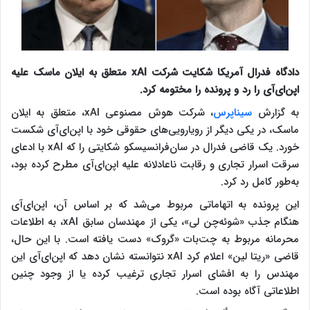
دادگاه فدرال آمریکا شکایت شرکت xAI متعلق به ایلان ماسک علیه
اپن‌ای‌آی را رد و پرونده را مختومه کرد.
به گزارش
سیناپرس
، شرکت هوش مصنوعی xAI، متعلق به ایلان
ماسک، در یکی دیگر از رویارویی‌های حقوقی خود با اپن‌ای‌آی شکست
خورد. یک قاضی فدرال در سان‌فرانسیسکو شکایتی را که xAI با ادعای
سرقت اسرار تجاری و رقابت ناعادلانه علیه اپن‌ای‌آی مطرح کرده بود،
به‌طور کامل رد کرد.
این پرونده به اتهاماتی مربوط می‌شد که بر اساس آن، اپن‌ای‌آی
هنگام جذب «شوئه‌چن لی»، یکی از مهندسان سابق xAI، به اطلاعات
محرمانه مربوط به چت‌بات «گروک» دست یافته است. با این حال،
قاضی «ریتا لین» اعلام کرد xAI نتوانسته نشان دهد که اپن‌ای‌آی این
مهندس را به افشای اسرار تجاری ترغیب کرده یا از وجود چنین
اطلاعاتی آگاه بوده است.