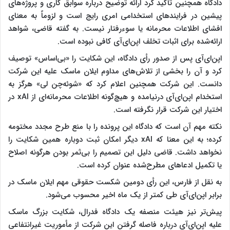
دادگاه همچنین تأکید کرد ارائه توضیح درباره سوابق کاری و پروژه‌های
پیشین در فرایندهای استخدامی امری رایج است و لزوماً به معنای
افشای اطلاعات محرمانه یا سوءرفتار نیست. به گفته قاضی، شواهد
ارائه‌شده برای اثبات تخلف اپن‌ای‌آی کافی نبوده است.
اپن‌ای‌آی پس از صدور رأی دادگاه، این شکایت را «بی‌اساس» توصیف
کرد و آن را بخشی از تلاش‌های مداوم ایلان ماسک علیه این شرکت
دانست. این شرکت همچنین اعلام کرد که «شوئه‌چن لی» هرگز به
استخدام اپن‌ای‌آی درنیامده و هیچ‌گونه اطلاعات محرمانه‌ای از xAI در
اختیار این شرکت قرار نگرفته است.
نکته مهم آن است که دادگاه این پرونده را با منع طرح مجدد مختومه
کرده؛ به این معنا که xAI دیگر امکان ثبت دوباره همین شکایت را
نخواهد داشت. قاضی دلیل این تصمیم را بی‌ثمر بودن هرگونه اصلاح
یا تکمیل ادعاهای مطرح‌شده عنوان کرده است.
به نقل از فارس، این رأی دومین شکست حقوقی مهم ایلان ماسک در
برابر اپن‌ای‌آی طی کمتر از یک ماه اخیر محسوب می‌شود.
پیش‌تر نیز هیئت منصفه یک دادگاه فدرال، شکایت بزرگ ماسک
علیه اپن‌ای‌آی درباره فاصله گرفتن این شرکت از مأموریت غیرانتفاعی