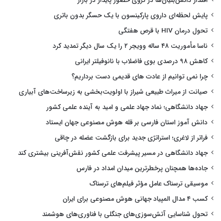
اقتدار دانش‌بنیان‌ها در گروی حضور پایدار در بازار
پایش لحظه‌ای داروی پارکینسون با یک حسگر بدون باتری
تحول درمان HIV با قرص هفتگی
ناسا مأموریت ۴۸ ساله وویجر ۲ را یک سال دیگر تمدید کرد
کاهش ۹۸ درصدی بوی فاضلاب با نانوفیلتر ایرانی
چرا نمی توانیم از عادت های قدیمی دست برداریم؟
صیانت از میراث طبیعی شیراز با اولویت‌بخشی به زیرساخت‌های آبیاری
جهاد دانشگاهی؛ نماد جهاد علمی و امید به آینده علمی کشور
دانش آموز استان فارسی بر قله هوش مصنوعی جهان ایستاد
فراتر از لاغری؛ استراتژی جدید برای بازگشت عضله در چاقی
جهاد دانشگاهی در مسیر پیشرفت علمی کشور نقش‌آفرینی بیشتری کند
جاده‌ها همچنان پرخطرترین میدان امداد در فارس
موسیقی ترسناک عامل مؤثر فیلم‌های ترسناک
کسب ۴ مدال المپیاد جهانی هوش مصنوعی برای ایران
تحول شناسایی آتش‌سوزی‌های جنگلی با فناوری‌های هوشمند