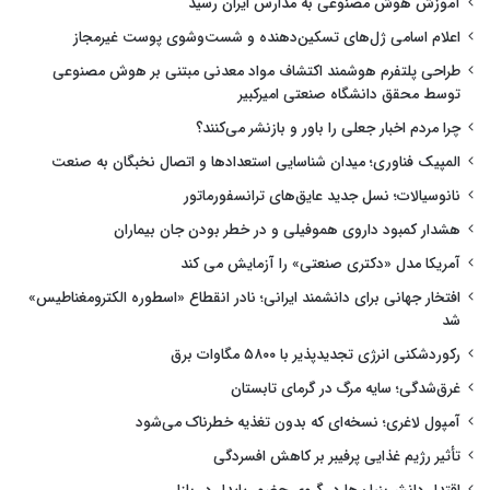
آموزش هوش مصنوعی به مدارس ایران رسید
اعلام اسامی ژل‌های تسکین‌دهنده و شست‌وشوی پوست غیرمجاز
طراحی پلتفرم هوشمند اکتشاف مواد معدنی مبتنی بر هوش مصنوعی
توسط محقق دانشگاه صنعتی امیرکبیر
چرا مردم اخبار جعلی را باور و بازنشر می‌کنند؟
المپیک فناوری؛ میدان شناسایی استعدادها و اتصال نخبگان به صنعت
نانوسیالات؛ نسل جدید عایق‌های ترانسفورماتور
هشدار کمبود داروی هموفیلی و در خطر بودن جان بیماران
آمریکا مدل «دکتری صنعتی» را آزمایش می کند
افتخار جهانی برای دانشمند ایرانی؛ نادر انقطاع «اسطوره الکترومغناطیس»
شد
رکوردشکنی انرژی تجدیدپذیر با ۵۸۰۰ مگاوات برق
غرق‌شدگی؛ سایه مرگ در گرمای تابستان
آمپول لاغری؛ نسخه‌ای که بدون تغذیه خطرناک می‌شود
تأثیر رژیم غذایی پرفیبر بر کاهش افسردگی