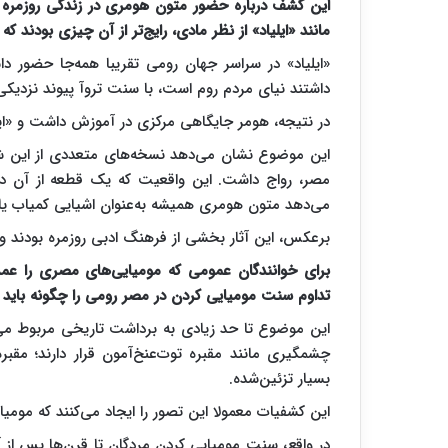
این کشف درباره حضور متون هومری در زندگی روزمره د
مانند «ایلیاد» از نظر مادی، رایج‌تر از آن چیزی بودند که
«ایلیاد» در سراسر جهان رومی تقریبا همه‌جا حضور
داشتند نیای مردم روم است، با سنت تروآ پیوند نزدیک
در نتیجه، هومر جایگاهی مرکزی در آموزش داشت و «ایلی
این موضوع نشان می‌دهد نسخه‌های متعددی از این شعر 
مصر، رواج داشت. این واقعیت که یک قطعه از آن د
می‌دهد متون هومری همیشه به‌عنوان اشیایی کمیاب یا بس
برعکس، این آثار بخشی از فرهنگ ادبی روزمره بودند و اح
برای خوانندگان عمومی که مومیایی‌های مصری را عمدتا
تداوم سنت مومیایی کردن در مصر رومی را چگونه باید 
این موضوع تا حد زیادی به برداشت تاریخی مربوط می‌
چشمگیری مانند مقبره توت‌عنخ‌آمون قرار دارند؛ مقبره
بسیار تزئین‌شده.
این کشفیات معمولا این تصور را ایجاد می‌کنند که مومیای
در واقع، سنت مومیایی کردن مردگان تا قرن‌ها پس از