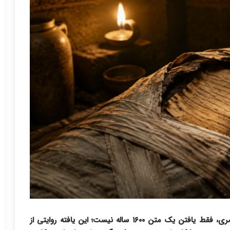
کشف قطعه‌ای از «ایلیاد» هومر درون یک مومیایی مصری، فقط یافتن یک متن ۱۶۰۰ ساله نیست؛ این یافته روایتی از