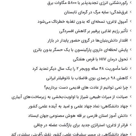
رکوردشکنی انرژی تجدیدپذیر با ۵۸۰۰ مگاوات برق
غرق‌شدگی؛ سایه مرگ در گرمای تابستان
آمپول لاغری؛ نسخه‌ای که بدون تغذیه خطرناک می‌شود
تأثیر رژیم غذایی پرفیبر بر کاهش افسردگی
اقتدار دانش‌بنیان‌ها در گروی حضور پایدار در بازار
پایش لحظه‌ای داروی پارکینسون با یک حسگر بدون باتری
تحول درمان HIV با قرص هفتگی
ناسا مأموریت ۴۸ ساله وویجر ۲ را یک سال دیگر تمدید کرد
کاهش ۹۸ درصدی بوی فاضلاب با نانوفیلتر ایرانی
چرا نمی توانیم از عادت های قدیمی دست برداریم؟
صیانت از میراث طبیعی شیراز با اولویت‌بخشی به زیرساخت‌های آبیاری
جهاد دانشگاهی؛ نماد جهاد علمی و امید به آینده علمی کشور
دانش آموز استان فارسی بر قله هوش مصنوعی جهان ایستاد
فراتر از لاغری؛ استراتژی جدید برای بازگشت عضله در چاقی
جهاد دانشگاهی در مسیر پیشرفت علمی کشور نقش‌آفرینی بیشتری کند