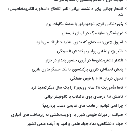
افتخار جهانی برای دانشمند ایرانی؛ نادر انقطاع «اسطوره الکترومغناطیس»
شد
رکوردشکنی انرژی تجدیدپذیر با ۵۸۰۰ مگاوات برق
غرق‌شدگی؛ سایه مرگ در گرمای تابستان
آمپول لاغری؛ نسخه‌ای که بدون تغذیه خطرناک می‌شود
تأثیر رژیم غذایی پرفیبر بر کاهش افسردگی
اقتدار دانش‌بنیان‌ها در گروی حضور پایدار در بازار
پایش لحظه‌ای داروی پارکینسون با یک حسگر بدون باتری
تحول درمان HIV با قرص هفتگی
ناسا مأموریت ۴۸ ساله وویجر ۲ را یک سال دیگر تمدید کرد
کاهش ۹۸ درصدی بوی فاضلاب با نانوفیلتر ایرانی
چرا نمی توانیم از عادت های قدیمی دست برداریم؟
صیانت از میراث طبیعی شیراز با اولویت‌بخشی به زیرساخت‌های آبیاری
جهاد دانشگاهی؛ نماد جهاد علمی و امید به آینده علمی کشور