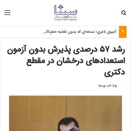
جستجو برای
منو
آمپول لاغری؛ نسخه‌ای که بدون تغذیه خطرناک می‌شود
رشد ۵۷ درصدی پذیرش بدون آزمون
استعداد‌های درخشان در مقطع
دکتری
۱۴۰۵-۰۳-۲۵