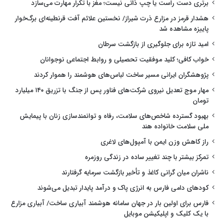
برتری دست راست یا چپ ذاتی نیست؛ مغز با تکرار مهارت می‌سازد
هشدار قرمز در مزارع ذرت شیراز/ نخستین علائم آفت قرنطینه‌ای برگ‌خوار
پاییزه مشاهده شد
امید تازه برای جلوگیری از بازگشت سرطان
خواب کافی؛ کلید موفقیت تحصیلی و روابط اجتماعی نوجوانان
پژوهشگران ایرانی مسیر ساخت لباس‌های هوشمند را هموار کردند
مهار موج تعدیل نیروی شرکت‌های فناور پس از جنگ با تزریق ۱۴۰ میلیارد
تومان
بهبود گسترده شاخص‌های سلامت، رفاه و توانمندسازی زنان با پیمایش
ملی سلامت خانواده هند
راز کاهش وزن ایمن با آمپول‌های لاغری
تمرکز بیشتر با چند تغییر ساده در زندگی روزمره
ناشران میان گرانی کاغذ و تأخیر بازگشت سرمایه گرفتارند
کودهای دامی فارس به انرژی پاک و درآمد پایدار تبدیل می‌شوند
فارس برای اولین بار در جهان سامانه هوشمند آبیاری ساخت/ آبیاری مزارع
با یک کلیک و اپلیکیشن موبایل