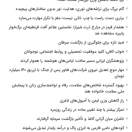
گام بزرگ برای تراشه‌های نوری؛ هدایت نور بدون ساختارهای پیچیده
برتری دست راست یا چپ ذاتی نیست؛ مغز با تکرار مهارت می‌سازد
هشدار قرمز در مزارع ذرت شیراز/ نخستین علائم آفت قرنطینه‌ای برگ‌خوار
پاییزه مشاهده شد
امید تازه برای جلوگیری از بازگشت سرطان
خواب کافی؛ کلید موفقیت تحصیلی و روابط اجتماعی نوجوانان
پژوهشگران ایرانی مسیر ساخت لباس‌های هوشمند را هموار کردند
مهار موج تعدیل نیروی شرکت‌های فناور پس از جنگ با تزریق ۱۴۰ میلیارد
تومان
بهبود گسترده شاخص‌های سلامت، رفاه و توانمندسازی زنان با پیمایش
ملی سلامت خانواده هند
راز کاهش وزن ایمن با آمپول‌های لاغری
تمرکز بیشتر با چند تغییر ساده در زندگی روزمره
ناشران میان گرانی کاغذ و تأخیر بازگشت سرمایه گرفتارند
کودهای دامی فارس به انرژی پاک و درآمد پایدار تبدیل می‌شوند