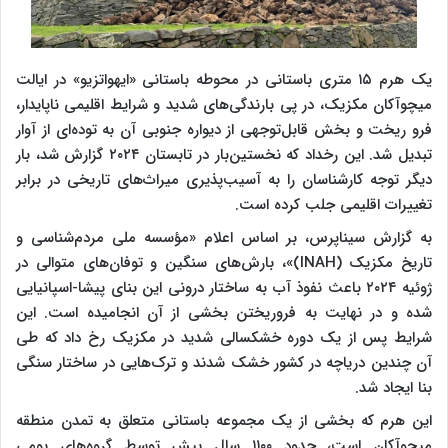
یک هرم ۱۵ متری باستانی در محوطه باستانی «ایهواتزیو» در ایالت
میچوآکان مکزیک، در پی بارندگی‌های شدید و شرایط اقلیمی ناپایدار،
فرو ریخت و بخش قابل‌توجهی از دیواره جنوبی آن به توده‌ای از آوار
تبدیل شد. این رخداد که نخستین‌بار در تابستان ۲۰۲۴ گزارش شد، بار
دیگر توجه کارشناسان را به آسیب‌پذیری میراث‌های تاریخی در برابر
تغییرات اقلیمی جلب کرده است.
به گزارش سیناپرس، بر اساس اعلام «مؤسسه ملی مردم‌شناسی و
تاریخ مکزیک (INAH)»، بارش‌های سنگین و توفان‌های متوالی در
ژوئیه ۲۰۲۴ باعث نفوذ آب به ساختار درونی این بنای پیشا-اسپانیایی
شده و در نهایت به فروریختن بخشی از آن انجامیده است. این
شرایط پس از یک دوره خشکسالی شدید در مکزیک رخ داد که طی
آن چندین دریاچه در کشور خشک شدند و ترک‌هایی در ساختار سنگی
بنا ایجاد شد.
این هرم که بخشی از یک مجموعه باستانی متعلق به تمدن منطقه
میچوآکان است، حدود ۱۱۰۰ سال پیش توسط گروه‌های بومی