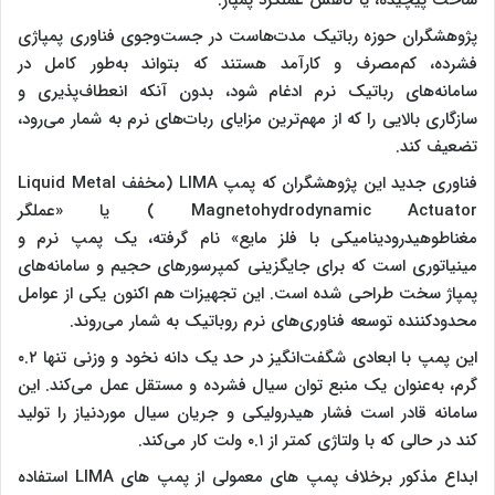
ساخت پیچیده، یا کاهش عملکرد پمپاژ.
پژوهشگران حوزه رباتیک مدت‌هاست در جست‌وجوی فناوری پمپاژی
فشرده، کم‌مصرف و کارآمد هستند که بتواند به‌طور کامل در
سامانه‌های رباتیک نرم ادغام شود، بدون آنکه انعطاف‌پذیری و
سازگاری بالایی را که از مهم‌ترین مزایای ربات‌های نرم به شمار می‌رود،
تضعیف کند.
فناوری جدید این پژوهشگران که پمپ LIMA (مخفف Liquid Metal
Magnetohydrodynamic Actuator ) یا «عملگر
مغناطوهیدرودینامیکی با فلز مایع» نام گرفته، یک پمپ نرم و
مینیاتوری است که برای جایگزینی کمپرسورهای حجیم و سامانه‌های
پمپاژ سخت طراحی شده است. این تجهیزات هم اکنون یکی از عوامل
محدودکننده توسعه فناوری‌های نرم روباتیک به شمار می‌روند.
این پمپ با ابعادی شگفت‌انگیز در حد یک دانه نخود و وزنی تنها ۰.۲
گرم، به‌عنوان یک منبع توان سیال فشرده و مستقل عمل می‌کند. این
سامانه قادر است فشار هیدرولیکی و جریان سیال موردنیاز را تولید
کند در حالی که با ولتاژی کمتر از ۰.۱ ولت کار می‌کند.
ابداع مذکور برخلاف پمپ های معمولی از پمپ های LIMA استفاده