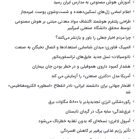
آموزش هوش مصنوعی به مدارس ایران رسید
اعلام اسامی ژل‌های تسکین‌دهنده و شست‌وشوی پوست غیرمجاز
طراحی پلتفرم هوشمند اکتشاف مواد معدنی مبتنی بر هوش مصنوعی
توسط محقق دانشگاه صنعتی امیرکبیر
چرا مردم اخبار جعلی را باور و بازنشر می‌کنند؟
المپیک فناوری؛ میدان شناسایی استعدادها و اتصال نخبگان به صنعت
نانوسیالات؛ نسل جدید عایق‌های ترانسفورماتور
هشدار کمبود داروی هموفیلی و در خطر بودن جان بیماران
آمریکا مدل «دکتری صنعتی» را آزمایش می کند
افتخار جهانی برای دانشمند ایرانی؛ نادر انقطاع «اسطوره الکترومغناطیس»
شد
رکوردشکنی انرژی تجدیدپذیر با ۵۸۰۰ مگاوات برق
غرق‌شدگی؛ سایه مرگ در گرمای تابستان
آمپول لاغری؛ نسخه‌ای که بدون تغذیه خطرناک می‌شود
تأثیر رژیم غذایی پرفیبر بر کاهش افسردگی