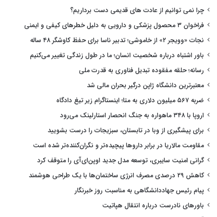
چرا نمی توانیم از عادت های قدیمی دست برداریم؟
فراخوان ۳ محصول پزشکی و دارویی به دلیل خطرهای کیفی و ایمنی
نجات «وویجر ۲» از خاموشی؛ تدبیر ناسا برای حفظ کاوشگر ۴۸ ساله
باور اشتباه درباره شخصیت انسان؛ ما در طول زندگی تغییر می‌کنیم
رسانه؛ حلقه مفقوده تبدیل فناوری به قدرت ملی
معتبرترین دانشگاه ژاپن درگیر بحران مالی شد
ضربه ۵۶۷ میلیون دلاری به متا؛ اینستاگرام زیر تیغ دادگاه
اروپا با ۳۴۸ ماهواره به جنگ انحصار استارلینک می‌رود
برای پیشگیری از وبا در تابستان، سبزیجات را درست بشویید
مقاومت مالاریا در برابر داروها پیچیده‌تر و نگران‌کننده‌تر شده است
گرانی امنیت سایبری، توسعه مدل جدید اوپن‌ای‌آی را متوقف کرد
کاهش ۲۹ درصدی مصرف انرژی ساختمان‌ها با یک طراحی هوشمند
پیام رئیس جهاددانشگاهی به مناسبت روز خبرنگار
باورهای نادرست درباره انتقال هپاتیت