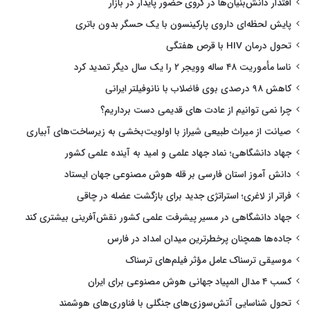
اقتدار دانش‌بنیان‌ها در گروی حضور پایدار در بازار
پایش لحظه‌ای داروی پارکینسون با یک حسگر بدون باتری
تحول درمان HIV با قرص هفتگی
ناسا مأموریت ۴۸ ساله وویجر ۲ را یک سال دیگر تمدید کرد
کاهش ۹۸ درصدی بوی فاضلاب با نانوفیلتر ایرانی
چرا نمی توانیم از عادت های قدیمی دست برداریم؟
صیانت از میراث طبیعی شیراز با اولویت‌بخشی به زیرساخت‌های آبیاری
جهاد دانشگاهی؛ نماد جهاد علمی و امید به آینده علمی کشور
دانش آموز استان فارسی بر قله هوش مصنوعی جهان ایستاد
فراتر از لاغری؛ استراتژی جدید برای بازگشت عضله در چاقی
جهاد دانشگاهی در مسیر پیشرفت علمی کشور نقش‌آفرینی بیشتری کند
جاده‌ها همچنان پرخطرترین میدان امداد در فارس
موسیقی ترسناک عامل مؤثر فیلم‌های ترسناک
کسب ۴ مدال المپیاد جهانی هوش مصنوعی برای ایران
تحول شناسایی آتش‌سوزی‌های جنگلی با فناوری‌های هوشمند