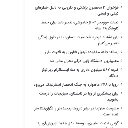
فراخوان ۳ محصول پزشکی و دارویی به دلیل خطرهای
کیفی و ایمنی
نجات «وویجر ۲» از خاموشی؛ تدبیر ناسا برای حفظ
کاوشگر ۴۸ ساله
باور اشتباه درباره شخصیت انسان؛ ما در طول زندگی
تغییر می‌کنیم
رسانه؛ حلقه مفقوده تبدیل فناوری به قدرت ملی
معتبرترین دانشگاه ژاپن درگیر بحران مالی شد
ضربه ۵۶۷ میلیون دلاری به متا؛ اینستاگرام زیر تیغ
دادگاه
اروپا با ۳۴۸ ماهواره به جنگ انحصار استارلینک می‌رود
برای پیشگیری از وبا در تابستان، سبزیجات را درست
بشویید
مقاومت مالاریا در برابر داروها پیچیده‌تر و نگران‌کننده‌تر
شده است
گرانی امنیت سایبری، توسعه مدل جدید اوپن‌ای‌آی را