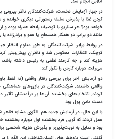
آنلاین انجام شد.
در چهار آزمایش نخست، شرکت‌کنندگان ناظر بیرونی بود
کردن غذا یا پذیرش سلیقه رستورانی دیگری خوانده و
خواهد بود؟ هر سناریو با توصیف رابطه همراه بوده و از 
مانند دو برادر، دو همکار همسطح یا عمو و برادرزاده یا
در روابط برابر، شرکت‌کنندگان به طور مداوم انتظار 
کوچک، انتظارات معکوس شد و ناظران پیش‌بینی کردند
هزینه کند و چه کارمند لطفی به رئیس داشته باشد، د
می‌رفت دوباره کارش را تکرار کند.
دو آزمایش آخر برای بررسی رفتار واقعی (نه فقط باو
واقعی داشتند. شرکت‌کنندگان در بازی‌های هماهنگی با
کردند. انتخاب‌های بخشنده آن‌ها بر درآمدشان تأثیر 
دست دادن پول بود.
با این حال، در آزمایش جدید هم الگوی مشابه ظاهر شد
عمل کردند که گویی فرد بخشنده اول دوباره بخشنده خوا
بود و تمایل به نوبت‌پذیری و پذیرش هزینه شخصی برای آ
گفتنی است پژوهش‌های انسان‌شناختی این الگو را در جو