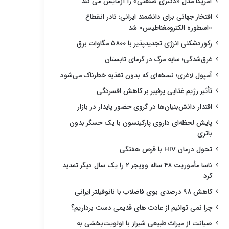
آمریکا مدل «دکتری صنعتی» را آزمایش می کند
افتخار جهانی برای دانشمند ایرانی؛ نادر انقطاع
«اسطوره الکترومغناطیس» شد
رکوردشکنی انرژی تجدیدپذیر با ۵۸۰۰ مگاوات برق
غرق‌شدگی؛ سایه مرگ در گرمای تابستان
آمپول لاغری؛ نسخه‌ای که بدون تغذیه خطرناک می‌شود
تأثیر رژیم غذایی پرفیبر بر کاهش افسردگی
اقتدار دانش‌بنیان‌ها در گروی حضور پایدار در بازار
پایش لحظه‌ای داروی پارکینسون با یک حسگر بدون
باتری
تحول درمان HIV با قرص هفتگی
ناسا مأموریت ۴۸ ساله وویجر ۲ را یک سال دیگر تمدید
کرد
کاهش ۹۸ درصدی بوی فاضلاب با نانوفیلتر ایرانی
چرا نمی توانیم از عادت های قدیمی دست برداریم؟
صیانت از میراث طبیعی شیراز با اولویت‌بخشی به