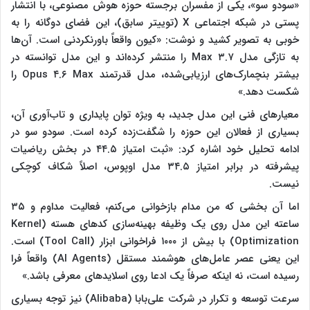
«سودو سو»، یکی از مفسران برجسته حوزه هوش مصنوعی، با انتشار
پستی در شبکه اجتماعی X (توییتر سابق)، این فضای دوگانه را به
خوبی به تصویر کشید و نوشت: «کیون واقعاً باورنکردنی است. آن‌ها
به تازگی مدل ۳.۷ Max را منتشر کرده‌اند و این مدل توانسته در
بیشتر بنچمارک‌های ارزیابی‌شده، مدل قدرتمند Opus ۴.۶ Max را
شکست دهد.»
معیارهای فنی این مدل جدید، به ویژه توان پایداری و تاب‌آوری آن،
بسیاری از فعالان این حوزه را شگفت‌زده کرده است. سودو سو در
ادامه تحلیل خود اشاره کرد: «ثبت امتیاز ۴۴.۵ در بخش ریاضیات
پیشرفته در برابر امتیاز ۳۴.۵ مدل اوپوس، اصلاً شکاف کوچکی
نیست.
اما آن بخشی که من مدام بازخوانی می‌کنم، فعالیت مداوم و ۳۵
ساعته این مدل روی یک وظیفه بهینه‌سازی کدهای هسته (Kernel
Optimization) با بیش از ۱۰۰۰ فراخوانی ابزار (Tool Call) است.
این یعنی عصر عامل‌های هوشمند مستقل (AI Agents) واقعاً فرا
رسیده است، نه اینکه صرفاً یک ادعا روی اسلایدهای معرفی باشد.»
سرعت توسعه و تکرار در شرکت علی‌بابا (Alibaba) نیز توجه بسیاری