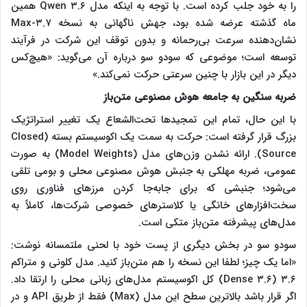
را به خود جلب کرده است. با توجه به اینکه مدل Qwen ۳.۶ همین
ماه گذشته عرضه شده بود، جهش ناگهانی به نسخه ۳.۷-Max
نشان‌دهنده سرعت بی‌رحمانه و بدون توقف این شرکت در فرآیند
توسعه است؛ موضوعی که سودو سو درباره آن می‌گوید: «هیچ‌کس
دیگر در این بازار با چنین سرعتی حرکت نمی‌کند.»
ضربه سنگین به جامعه هوش مصنوعی متن‌باز
با این حال، تمام این تمجیدها تحت‌الشعاع یک تغییر استراتژیک
بزرگ قرار گرفته است: حرکت به سمت یک اکوسیستم بسته (Closed
Source). ارائه نشدن وزن‌های مدل (Model Weights) به صورت
عمومی، ضربه مهلکی به جنبش هوش مصنوعی محلی و بومی تلقی
می‌شود؛ جنبشی که برای جابه‌جا کردن مرزهای فناوری روی
سخت‌افزارهای خانگی یا کلاسترهای خصوصی شرکت‌ها، کاملاً به
مدل‌های پیشرفته متن‌باز متکی است.
سودو سو در بخش دیگری از پست خود با لحنی ملتمسانه نوشت:
«اما یک چیز؛ لطفا این نسخه را هم متن‌باز کنید. مدل کلونی و متراکم
۳.۶ (۳.۶ Dense) کل اکوسیستم مدل‌های زبانی محلی را ارتقا داد.
اگر قرار باشد بالاترین سطح این مدل (Max) فقط از طریق API و در