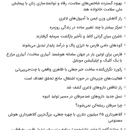
بهبود گسترده شاخص‌های سلامت، رفاه و توانمندسازی زنان با پیمایش
ملی سلامت خانواده هند
راز کاهش وزن ایمن با آمپول‌های لاغری
تمرکز بیشتر با چند تغییر ساده در زندگی روزمره
ناشران میان گرانی کاغذ و تأخیر بازگشت سرمایه گرفتارند
کودهای دامی فارس به انرژی پاک و درآمد پایدار تبدیل می‌شوند
فارس برای اولین بار در جهان سامانه هوشمند آبیاری ساخت/ آبیاری مزارع
با یک کلیک و اپلیکیشن موبایل
رکورد نگران‌کننده ساخت خبر جعلی با ظاهری واقعی با چت‌جی‌پی‌تی
فعالیت‌های جزیره‌ای در حوزه اشتغال، مانع تحقق اهداف است
راز تناقض داروهای لاغری کشف شد
نسل جدید داروهای ضدسرطان در مسیر تولید انبوه
چرا سرطان ریشه‌کن نمی‌شود؟
کلاهبرداری ۲۵ میلیون دلاری با چهره جعلی، بزرگ‌ترین کلاهبرداری هوش
مصنوعی
از «دانشگاه» تا «شهر دانشجو» / برنامه‌ریزی برای تبدیل فارس به قطب