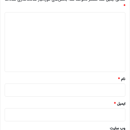
*
د
ی
د
گ
ا
ه
*
نام
*
ایمیل
*
وب‌ سایت