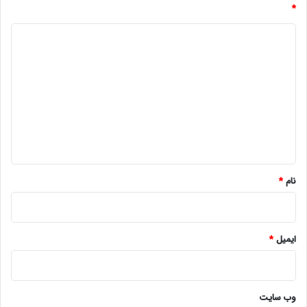
*
د
ی
د
گ
ا
ه
*
نام
*
ایمیل
*
وب‌ سایت