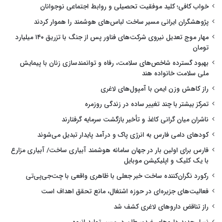
خواب کافی؛ کلید موفقیت تحصیلی و روابط اجتماعی نوجوانان
پژوهشگران ایرانی مسیر ساخت لباس‌های هوشمند را هموار کردند
مهار موج تعدیل نیروی شرکت‌های فناور پس از جنگ با تزریق ۱۴۰ میلیارد
تومان
بهبود گسترده شاخص‌های سلامت، رفاه و توانمندسازی زنان با پیمایش
ملی سلامت خانواده هند
راز کاهش وزن ایمن با آمپول‌های لاغری
تمرکز بیشتر با چند تغییر ساده در زندگی روزمره
ناشران میان گرانی کاغذ و تأخیر بازگشت سرمایه گرفتارند
کودهای دامی فارس به انرژی پاک و درآمد پایدار تبدیل می‌شوند
فارس برای اولین بار در جهان سامانه هوشمند آبیاری ساخت/ آبیاری مزارع
با یک کلیک و اپلیکیشن موبایل
رکورد نگران‌کننده ساخت خبر جعلی با ظاهری واقعی با چت‌جی‌پی‌تی
فعالیت‌های جزیره‌ای در حوزه اشتغال، مانع تحقق اهداف است
راز تناقض داروهای لاغری کشف شد