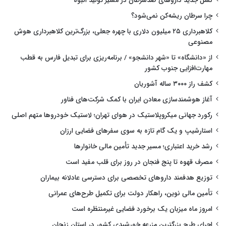
نسل جدید داروهای ضدسرطان در مسیر تولید انبوه
چرا سرطان ریشه‌کن نمی‌شود؟
کلاهبرداری ۲۵ میلیون دلاری با چهره جعلی، بزرگ‌ترین کلاهبرداری هوش
مصنوعی
از «دانشگاه» تا «شهر دانشجو» / برنامه‌ریزی برای تبدیل فارس به قطب
مهارت‌افزایی جنوب کشور
کشف راز ۳۰۰۰ ساله آشوریان
آغاز هوشمندسازی معادن ایران با کمک شرکت‌های فناور
رکورد جهانی میکروپلاستیک در هوای تهران؛ لاستیک خودروها متهم اصلی
استارشیپ و یک گام تازه به سوی سفرهای فضایی ارزان
رشد خرید اعتباری؛ مسیر جدید تأمین مالی خانوارها
مصرف قهوه تا پنج فنجان در روز برای قلب مفید است
توزیع هدفمند داروهای تخصصی برای دسترسی عادلانه بیماران
تأمین مالی نوین، راهکار دولت برای تکمیل طرح‌های عمرانی
امروز ماه میزبان یک برخورد فضایی غیرمنتظره است
اجرای طرح بزرگترین مزرعه خورشیدی کشور در استان زنجان