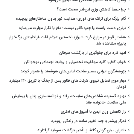
وقتی خانه به دستیار شخصی شما تبدیل می‌شود
چرا حفظ کاهش وزن این‌قدر سخت است؟
گام بزرگ برای تراشه‌های نوری؛ هدایت نور بدون ساختارهای پیچیده
برتری دست راست یا چپ ذاتی نیست؛ مغز با تکرار مهارت می‌سازد
هشدار قرمز در مزارع ذرت شیراز/ نخستین علائم آفت قرنطینه‌ای برگ‌خوار
پاییزه مشاهده شد
امید تازه برای جلوگیری از بازگشت سرطان
خواب کافی؛ کلید موفقیت تحصیلی و روابط اجتماعی نوجوانان
پژوهشگران ایرانی مسیر ساخت لباس‌های هوشمند را هموار کردند
مهار موج تعدیل نیروی شرکت‌های فناور پس از جنگ با تزریق ۱۴۰ میلیارد
تومان
بهبود گسترده شاخص‌های سلامت، رفاه و توانمندسازی زنان با پیمایش
ملی سلامت خانواده هند
راز کاهش وزن ایمن با آمپول‌های لاغری
تمرکز بیشتر با چند تغییر ساده در زندگی روزمره
ناشران میان گرانی کاغذ و تأخیر بازگشت سرمایه گرفتارند