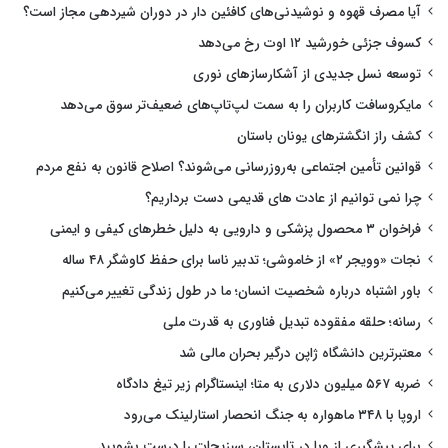
آیا مصرف قهوه و نوشیدنی‌های کافئین دار در دوران شیردهی مجاز است؟
کسوف جزئی خورشید ۱۲ اوت رخ می‌دهد
توسعه نسل جدیدی از آشکارسازهای نوری
مایکروسافت کاربران را به سمت لپ‌تاپ‌های ضعیف‌تر سوق می‌دهد
کشف راز انگشترهای یونان باستان
قوانین تأمین اجتماعی به‌روزرسانی می‌شوند؟ اصلاح قانون به نفع مردم
چرا نمی توانیم از عادت های قدیمی دست برداریم؟
فراخوان ۳ محصول پزشکی و دارویی به دلیل خطرهای کیفی و ایمنی
نجات «وویجر ۲» از خاموشی؛ تدبیر ناسا برای حفظ کاوشگر ۴۸ ساله
باور اشتباه درباره شخصیت انسان؛ ما در طول زندگی تغییر می‌کنیم
رسانه؛ حلقه مفقوده تبدیل فناوری به قدرت ملی
معتبرترین دانشگاه ژاپن درگیر بحران مالی شد
ضربه ۵۶۷ میلیون دلاری به متا؛ اینستاگرام زیر تیغ دادگاه
اروپا با ۳۴۸ ماهواره به جنگ انحصار استارلینک می‌رود
برای پیشگیری از وبا در تابستان، سبزیجات را درست بشویید