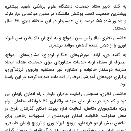
به گفته دبیر ستاد جمعیت دانشگاه علوم پزشکی شهید بهشتی،
بیشترین جمعیت تحت پوشش دانشگاه در سنین میانسالی قرار دارند
و یادآور شد: ۵۵ درصد زنان همسردار در این منطقه بالای ۴۵ سال
هستند.
هاشمی نظری، بالا رفتن سن ازدواج و به تبع آن بالا رفتن سن فرزند
آوری را از دلایل عمده کاهش موالید برشمرد.
به گفته وی، ارائه آموزش‌های هنگام ازدواج، مشاوره‌های ازدواج،
انصراف از سقط، ارایه خدمات مشاوره‌ای برای جمعیت هدف، ایجاد
مدرسه دوستدار خانواده و مشاوره غیر مستقیم وترویج فرزندآوری،
برگزاری دوره‌های آموزشی برخی از اقدامات صورت گرفته در این راستا
بود.
هاشمی نظری، سنجش رضایت مادران باردار ، راه اندازی زایمان بی
درد و کم درد در بیمارستان مهدیه، واگذاری ۲۶ خوابگاه متاهلی، وام
ویژه دانشجویان متاهل، فعالیت اداره پیوند، امکان گذراندن طرح در
محل سکونت خانواده، امکان بهره‌مندی از تسهیلات رفاهی برای
شاغلان بیش از دو فرزندان، ترویج فرزندآوری و ترویج زایمان طبیعی،
درمان ناباروری، پیشگیری از ناباروری را از دیگر اقدامات صورت گرفته