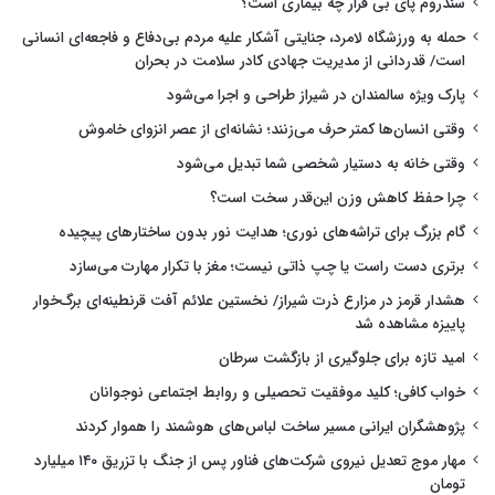
سندروم پای بی قرار چه بیماری است؟
حمله به ورزشگاه لامرد، جنایتی آشکار علیه مردم بی‌دفاع و فاجعه‌ای انسانی
است/ قدردانی از مدیریت جهادی کادر سلامت در بحران
پارک ویژه سالمندان در شیراز طراحی و اجرا می‌شود
وقتی انسان‌ها کمتر حرف می‌زنند؛ نشانه‌ای از عصر انزوای خاموش
وقتی خانه به دستیار شخصی شما تبدیل می‌شود
چرا حفظ کاهش وزن این‌قدر سخت است؟
گام بزرگ برای تراشه‌های نوری؛ هدایت نور بدون ساختارهای پیچیده
برتری دست راست یا چپ ذاتی نیست؛ مغز با تکرار مهارت می‌سازد
هشدار قرمز در مزارع ذرت شیراز/ نخستین علائم آفت قرنطینه‌ای برگ‌خوار
پاییزه مشاهده شد
امید تازه برای جلوگیری از بازگشت سرطان
خواب کافی؛ کلید موفقیت تحصیلی و روابط اجتماعی نوجوانان
پژوهشگران ایرانی مسیر ساخت لباس‌های هوشمند را هموار کردند
مهار موج تعدیل نیروی شرکت‌های فناور پس از جنگ با تزریق ۱۴۰ میلیارد
تومان