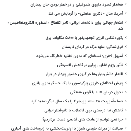
هشدار کمبود داروی هموفیلی و در خطر بودن جان بیماران
آمریکا مدل «دکتری صنعتی» را آزمایش می کند
افتخار جهانی برای دانشمند ایرانی؛ نادر انقطاع «اسطوره الکترومغناطیس»
شد
رکوردشکنی انرژی تجدیدپذیر با ۵۸۰۰ مگاوات برق
غرق‌شدگی؛ سایه مرگ در گرمای تابستان
آمپول لاغری؛ نسخه‌ای که بدون تغذیه خطرناک می‌شود
تأثیر رژیم غذایی پرفیبر بر کاهش افسردگی
اقتدار دانش‌بنیان‌ها در گروی حضور پایدار در بازار
پایش لحظه‌ای داروی پارکینسون با یک حسگر بدون باتری
تحول درمان HIV با قرص هفتگی
ناسا مأموریت ۴۸ ساله وویجر ۲ را یک سال دیگر تمدید کرد
کاهش ۹۸ درصدی بوی فاضلاب با نانوفیلتر ایرانی
چرا نمی توانیم از عادت های قدیمی دست برداریم؟
صیانت از میراث طبیعی شیراز با اولویت‌بخشی به زیرساخت‌های آبیاری