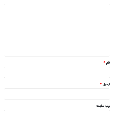
د
ی
د
گ
ا
ه
*
نام
*
ایمیل
*
وب‌ سایت