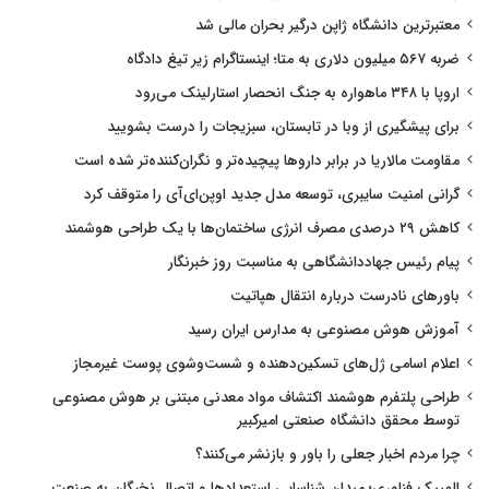
معتبرترین دانشگاه ژاپن درگیر بحران مالی شد
ضربه ۵۶۷ میلیون دلاری به متا؛ اینستاگرام زیر تیغ دادگاه
اروپا با ۳۴۸ ماهواره به جنگ انحصار استارلینک می‌رود
برای پیشگیری از وبا در تابستان، سبزیجات را درست بشویید
مقاومت مالاریا در برابر داروها پیچیده‌تر و نگران‌کننده‌تر شده است
گرانی امنیت سایبری، توسعه مدل جدید اوپن‌ای‌آی را متوقف کرد
کاهش ۲۹ درصدی مصرف انرژی ساختمان‌ها با یک طراحی هوشمند
پیام رئیس جهاددانشگاهی به مناسبت روز خبرنگار
باورهای نادرست درباره انتقال هپاتیت
آموزش هوش مصنوعی به مدارس ایران رسید
اعلام اسامی ژل‌های تسکین‌دهنده و شست‌وشوی پوست غیرمجاز
طراحی پلتفرم هوشمند اکتشاف مواد معدنی مبتنی بر هوش مصنوعی
توسط محقق دانشگاه صنعتی امیرکبیر
چرا مردم اخبار جعلی را باور و بازنشر می‌کنند؟
المپیک فناوری؛ میدان شناسایی استعدادها و اتصال نخبگان به صنعت