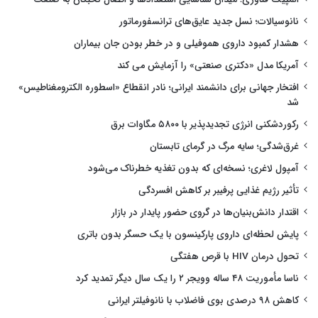
نانوسیالات؛ نسل جدید عایق‌های ترانسفورماتور
هشدار کمبود داروی هموفیلی و در خطر بودن جان بیماران
آمریکا مدل «دکتری صنعتی» را آزمایش می کند
افتخار جهانی برای دانشمند ایرانی؛ نادر انقطاع «اسطوره الکترومغناطیس»
شد
رکوردشکنی انرژی تجدیدپذیر با ۵۸۰۰ مگاوات برق
غرق‌شدگی؛ سایه مرگ در گرمای تابستان
آمپول لاغری؛ نسخه‌ای که بدون تغذیه خطرناک می‌شود
تأثیر رژیم غذایی پرفیبر بر کاهش افسردگی
اقتدار دانش‌بنیان‌ها در گروی حضور پایدار در بازار
پایش لحظه‌ای داروی پارکینسون با یک حسگر بدون باتری
تحول درمان HIV با قرص هفتگی
ناسا مأموریت ۴۸ ساله وویجر ۲ را یک سال دیگر تمدید کرد
کاهش ۹۸ درصدی بوی فاضلاب با نانوفیلتر ایرانی