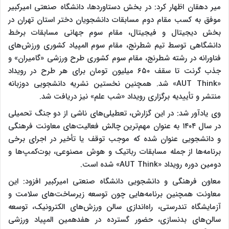
میر دهقان اظهار کرد: در بخش دستاوردها، دانشگاه صنعتی امیرکبیر
موفق به کسب مقام دوم مسابقات دانشجویان دختر استان تهران در
بخش دیجیتال و فیجیتال، مقام سوم جهانی مسابقات برخط
دانشگاهی توسط تیم شطرنج، مقام سوم المپیاد کشوری ورزش‌های
فناورانه در رشته شطرنج، مقام سوم کشوری طرح ورزشی «گامیران» و
جذب گرنت تا سقف ۶۵۰ میلیون تومان برای هر طرح در رویداد
«AUT Think» شد. همچنین نخستین نشریه دانشجویی دوزبانه
منتشر و تأییدیه برگزاری رویداد «شب علم» نیز دریافت شد.
وی یادآور شد: در این گزارش، تعطیلی‌های ناشی از دو جنگ تحمیلی
در سال ۱۴۰۴ به عنوان مهم‌ترین چالش فعالیت‌های معاونت فرهنگی
و دانشجویی عنوان شده که موجب توقف یا تأخیر در اجرای برخی
برنامه‌ها از جمله مسابقات رباتیک و هوش مصنوعی، بوت‌کمپ‌ها و
دومین دوره رویداد «AUT Think» شده است.
معاون فرهنگی و دانشجویی دانشگاه صنعتی امیرکبیر افزود: این
معاونت همچنین برنامه‌هایی چون توسعه زیرساخت‌های سلامت و
آزمایشگاه تندرستی، راه‌اندازی سالن ورزش‌های الکترونیک، توسعه
سالن‌های بدنسازی، حضور گسترده در هفدهمین المپیاد ورزشی