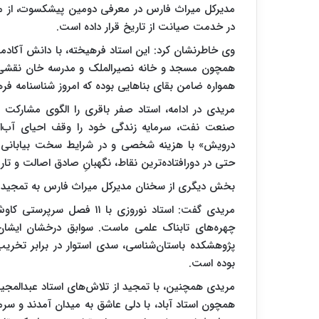
مدیرکل میراث فارس در معرفی دومین پیشکسوت، از مه
در خدمت صیانت از تاریخ قرار داده است.
وی خاطرنشان کرد: این استاد فرهیخته، با دانش آکادم
همچون مسجد و خانه نصیرالملک و مدرسه خان نقشی کل
همواره ضامن بقای بناهایی بوده که امروز شناسنامه ف
مریدی در ادامه، استاد صفر باقری را الگوی مشارکت
صنعت نفت، سرمایه زندگی خود را وقف احیای آب‌انبار
درویش» با هزینه شخصی و در شرایط سخت بیابانی و 
حتی در دورافتاده‌ترین نقاط، نگهبانِ صادق اصالت و تاری
بخش دیگری از سخنان مدیرکل میراث فارس به تمجید ا
مریدی گفت: استاد نوروزی با
چهره‌های تابناک علمی ماست. سوابق درخشان ایشا
پژوهشکده باستان‌شناسی، سدی استوار در برابر تخری
بوده است.
مریدی همچنین، با تمجید از تلاش‌های استاد عبدالمجید 
همچون استاد آباد، با دلی عاشق به میدان آمدند و سرمای