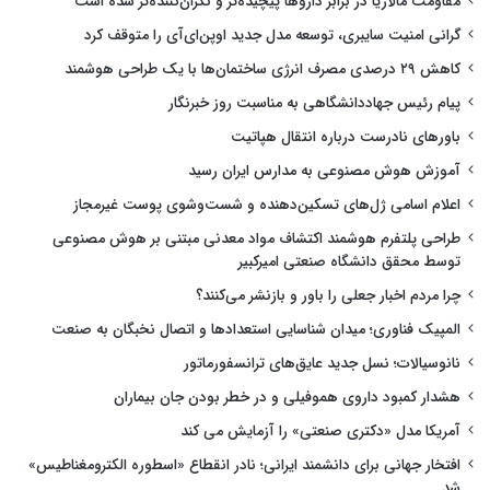
مقاومت مالاریا در برابر داروها پیچیده‌تر و نگران‌کننده‌تر شده است
گرانی امنیت سایبری، توسعه مدل جدید اوپن‌ای‌آی را متوقف کرد
کاهش ۲۹ درصدی مصرف انرژی ساختمان‌ها با یک طراحی هوشمند
پیام رئیس جهاددانشگاهی به مناسبت روز خبرنگار
باورهای نادرست درباره انتقال هپاتیت
آموزش هوش مصنوعی به مدارس ایران رسید
اعلام اسامی ژل‌های تسکین‌دهنده و شست‌وشوی پوست غیرمجاز
طراحی پلتفرم هوشمند اکتشاف مواد معدنی مبتنی بر هوش مصنوعی
توسط محقق دانشگاه صنعتی امیرکبیر
چرا مردم اخبار جعلی را باور و بازنشر می‌کنند؟
المپیک فناوری؛ میدان شناسایی استعدادها و اتصال نخبگان به صنعت
نانوسیالات؛ نسل جدید عایق‌های ترانسفورماتور
هشدار کمبود داروی هموفیلی و در خطر بودن جان بیماران
آمریکا مدل «دکتری صنعتی» را آزمایش می کند
افتخار جهانی برای دانشمند ایرانی؛ نادر انقطاع «اسطوره الکترومغناطیس»
شد