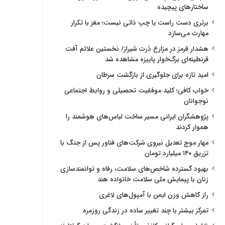
ساختارهای پیچیده
برتری دست راست یا چپ ذاتی نیست؛ مغز با تکرار
مهارت می‌سازد
هشدار قرمز در مزارع ذرت شیراز/ نخستین علائم آفت
قرنطینه‌ای برگ‌خوار پاییزه مشاهده شد
امید تازه برای جلوگیری از بازگشت سرطان
خواب کافی؛ کلید موفقیت تحصیلی و روابط اجتماعی
نوجوانان
پژوهشگران ایرانی مسیر ساخت لباس‌های هوشمند را
هموار کردند
مهار موج تعدیل نیروی شرکت‌های فناور پس از جنگ با
تزریق ۱۴۰ میلیارد تومان
بهبود گسترده شاخص‌های سلامت، رفاه و توانمندسازی
زنان با پیمایش ملی سلامت خانواده هند
راز کاهش وزن ایمن با آمپول‌های لاغری
تمرکز بیشتر با چند تغییر ساده در زندگی روزمره