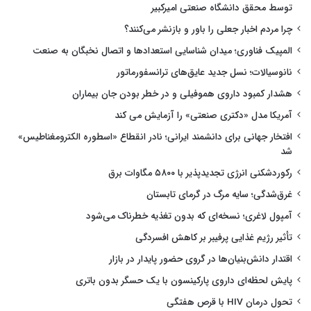
توسط محقق دانشگاه صنعتی امیرکبیر
چرا مردم اخبار جعلی را باور و بازنشر می‌کنند؟
المپیک فناوری؛ میدان شناسایی استعدادها و اتصال نخبگان به صنعت
نانوسیالات؛ نسل جدید عایق‌های ترانسفورماتور
هشدار کمبود داروی هموفیلی و در خطر بودن جان بیماران
آمریکا مدل «دکتری صنعتی» را آزمایش می کند
افتخار جهانی برای دانشمند ایرانی؛ نادر انقطاع «اسطوره الکترومغناطیس»
شد
رکوردشکنی انرژی تجدیدپذیر با ۵۸۰۰ مگاوات برق
غرق‌شدگی؛ سایه مرگ در گرمای تابستان
آمپول لاغری؛ نسخه‌ای که بدون تغذیه خطرناک می‌شود
تأثیر رژیم غذایی پرفیبر بر کاهش افسردگی
اقتدار دانش‌بنیان‌ها در گروی حضور پایدار در بازار
پایش لحظه‌ای داروی پارکینسون با یک حسگر بدون باتری
تحول درمان HIV با قرص هفتگی