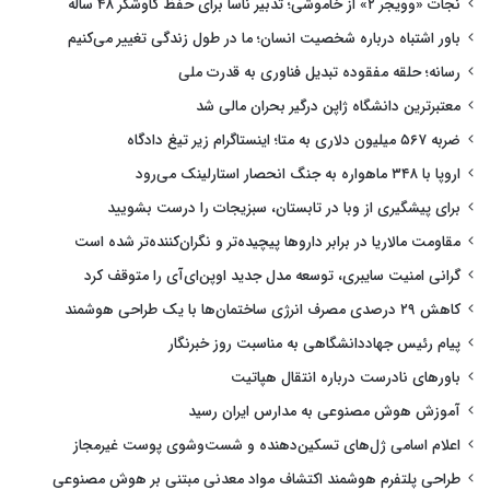
نجات «وویجر ۲» از خاموشی؛ تدبیر ناسا برای حفظ کاوشگر ۴۸ ساله
باور اشتباه درباره شخصیت انسان؛ ما در طول زندگی تغییر می‌کنیم
رسانه؛ حلقه مفقوده تبدیل فناوری به قدرت ملی
معتبرترین دانشگاه ژاپن درگیر بحران مالی شد
ضربه ۵۶۷ میلیون دلاری به متا؛ اینستاگرام زیر تیغ دادگاه
اروپا با ۳۴۸ ماهواره به جنگ انحصار استارلینک می‌رود
برای پیشگیری از وبا در تابستان، سبزیجات را درست بشویید
مقاومت مالاریا در برابر داروها پیچیده‌تر و نگران‌کننده‌تر شده است
گرانی امنیت سایبری، توسعه مدل جدید اوپن‌ای‌آی را متوقف کرد
کاهش ۲۹ درصدی مصرف انرژی ساختمان‌ها با یک طراحی هوشمند
پیام رئیس جهاددانشگاهی به مناسبت روز خبرنگار
باورهای نادرست درباره انتقال هپاتیت
آموزش هوش مصنوعی به مدارس ایران رسید
اعلام اسامی ژل‌های تسکین‌دهنده و شست‌وشوی پوست غیرمجاز
طراحی پلتفرم هوشمند اکتشاف مواد معدنی مبتنی بر هوش مصنوعی