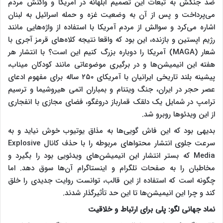
ضد جنگش به تبعات این تصمیم ابلهانه در امریکا و واکنش مردم
می‌پرداخت و پس از آن به وضعیت غزه و حمله اسرائیل به لبنان
اشاره می‌کرد و سوالش از مردم آمریکا با استفاده از واژه‌هایی مانند
رژیم اپستین و بازنده، این بود که واقعا نتیجه کلاه‌های قرمز آجری با
شعار (MAGA) آمریکا را دوباره بزرگ کنیم این است؟ با انتشار هر
هفته این انیمیشن‌ها و در برگیری موضوعاتی مانند کودکان میناب،
پیشینه بلند تاریخی ایرانیان با آمریکای ۲۵۰ ساله برای مفهوم ادعای
عصر حجر در ایران، جنگ ویتنام و بمباران اتمی هیروشیما و ترسیم
ترامپ در شمایل یک دلقک قمارباز دروغگو، فضای مجازی با انفجاری
از این ویدئوها روبرو شد.
بدیهی بود که این فاش گویی‌ها به مذاق یوتیوب خوش نیاید و به
سرعت جلوی انتشار محتواهای مربوطه را با حذف کانال Explosive
Media که بستر انتشار این انیمیشن‌های ویدئویی بود را بگیرد و
مخاطبان را به صفحات تلگرام و اینستاگرام آن‌ها سوق دهد. اما
چگونه است که استفاده از این قالب، توانست روایت جدیدی را خلق
کند و چرا این انیمیشن‌ها تا این حد تأثیرگذار شدند.
نماد جهانی لگو: پلی برای ارتباط و خلاقیت