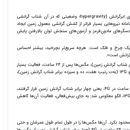
پژوهشگران از یک سانتریفیوژ سفارشی برای شبیه‌سازی ابرگرانش (hypergravity؛ وضعیتی که در آن شتاب گرانشی
مانه نیروهایی بسیار فراتر از کشش گرانشی معمول زمین ایجاد
حسگرهای مادون‌قرمز و آزمون‌های سنجش توان بالارفتن پایش
ه یک چرخ‌ و فلک است. هرچه سریع‌تر بچرخید، بیشتر احساس
گرانش است».
نتایج برای پژوهشگران شگفت‌آور بود. در ۴G (چهار برابر شتاب گرانش زمین)، مگس‌ها پس از ۲۴ ساعت، فعالیت بسیار
بالایی نشان دادند. اما در سطوح بالاتر، مانند ۷G، ۱۰G و ۱۳G (به‌ت رتیب هفت، ده و سیزده برابر شتاب گرانش زمین)،
«یسابل گیرالدو» می‌گوید: «وقتی مگس‌ها به ‌مدت ۲۴ ساعت در ۴G، یعنی چهار برابر شتاب گرانش زمین قرار گرفتند،
بیش‌فعال شدند. اما در سطوح بالاتر یعنی ۷G، ۱۰G و ۱۳G، الگو معکوس شد: به ‌جای بیش‌فعالی، فعالیت آن‌ها کاهش
محدود نکرد. آن‌ها مگس‌ها را در طول تمام طول عمرشان و حتی
در نسل‌های بعدی دنبال کردند. پس از قرار گرفتن به ‌مدت ۲۴ ساعت در ۴G (چهار برابر شتاب گرانش زمین)، مگس‌ها