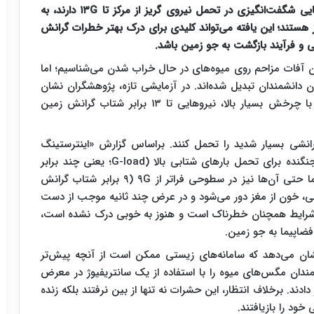
پژوهش‌های جدید نشان می‌دهد مگس‌های میوه توانایی شگفت‌انگیزی در تحمل نیروی گریز از مرکز تا ۱۳G دارند، به
نیز هستند؛ این یافته می‌تواند کلیدی برای درک بهتر خطرات گرانش
 و فرآیند بازگشت به جو زمین باشد.
ان آفات مزاحم روی میوه‌های در حال خراب شدن می‌شناسیم؛ اما
ن دانشمندان تبدیل شده‌اند. در آزمایشی تازه، پژوهشگران نشان
داده‌اند که مگس‌های میوه می‌توانند در سانتریفیوژی با چرخش بسیار بالا، نیروهایی تا ۱۳ برابر شتاب گرانش زمین
گرانشی بسیار شدید را تحمل کنند. براساس گزارش «اینترستینگ
اینجینیرینگ» (Interesting Engineering)، خلبانان جنگنده برای تحمل بارهای شتابی بالا (G‑load؛ یعنی چند برابر
شدن شتاب گرانش زمین بر بدن) آموزش می‌بینند، اما حتی آن‌ها نیز در سطوحی فراتر از ۹G (۹ برابر شتاب گرانش
ی، خون از مغز دور می‌شود و در عرض چند ثانیه موجب از دست
ن شرایط همچنان خطرناک است و هنوز به‌ خوبی درک نشده است،
فضاپیما به جو زمین.
د نشان می‌دهد که سامانه‌های زیستی ممکن است از آنچه پیش‌تر
ندان مگس‌های میوه را با استفاده از یک سانتریفیوژ در معرض
ن) قرار دادند. برخلاف انتظار، این حشرات نه ‌تنها از بین نرفتند بلکه زنده
خود را بازیافتند.