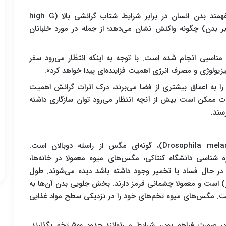
این یافته‌ها می‌تواند به دانشمندان کمک کند بهتر بفهمند بدن انسان در برابر شرایط شتاب گرانشی بالا (high G
مین بر بدن) چگونه واکنش نشان می‌دهد؛ از جمله در مورد خلبانان
 مناسبی انجام شده است. با توجه به اینکه انتظار می‌رود سفر
یزیولوژی و مصرف انرژی اهمیت فزاینده‌ای پیدا خواهد کرد».
یت‌هایی مانند Artemis II که انسان را به اعماق بیشتری از فضا می‌برند، درک اثرات گرانش اهمیت
ت ممکن است بیش از آنچه انتظار می‌رود توان سازگاری داشته
سند.
مگس سرکه یا مگس میوه (نام علمی: Drosophila melanogaster)، گونه‌ای مگس از راسته دوبالان است.
شناسی دانشگاه کنتاکی، مگس‌های میوه معمولا در خانه‌ها،
ی در حال فساد یا تخمیر وجود داشته باشد دیده می‌شوند. طول
حدود یک‌هشتم اینچ (تقریبا ۳ میلی‌متر) است و معمولا چشمانی قرمز دارند. بخش جلویی بدن آن‌ها به
ست. مگس‌های میوه تخم‌های خود را در نزدیکی سطح مواد غذایی
توان تولیدمثلی مگس‌های میوه بسیار بالاست؛ آن‌ها در صورت فراهم بودن شرایط می‌توانند حدود ۵۰۰ تخم بگذارند.