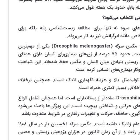
حله بالغ، حدود یک هفته طول می‌کشد.
شی انتخاب می‌شود؟
 میوه نه ‌تنها برای مطالعه زیست‌شناسی پایه بلکه برای
ص مانند ابرگرانش نیز به کار می‌روند.
براساس پژوهش‌های منتشر شده در ScienceDirect، مگس سرکه (Drosophila melanogaster) یکی از مهم‌ترین
ارگانیسم‌های مدل در زیست‌شناسی و علوم اعصاب است. حدود ۷۵ درصد از ژن‌های بیماری‌زای انسان دارای همتای
 زیستی بنیادی میان انسان و مگس حفظ شده‌اند. این شباهت
وکار بیماری‌های انسانی کرده است.
تولیدمثل بالا و هزینهٔ نگهداری اندک است. همچنین برخلاف
 اخلاقی بسیار کمتری همراه است.
به نقل از آنا، هرچند سیستم عصبی مرکزی (CNS) در Drosophila ساده‌تر از پستانداران است، اما همچنان شامل انواع
ارهای حرکتی و شناختی پیچیده است. این ویژگی‌ها باعث می‌شود
گیری، حافظه، حرکات و تغییرات رفتاری در شرایط متفاوت باشد.
از نظر تاریخی نیز این گونه نقش مهمی در پیشرفت علم ژنتیک داشته است. مگس سرکه نخستین بار در سال ۱۹۰۸
ر رفت و از آن زمان تاکنون در هزاران پژوهش زیستی و عصبی