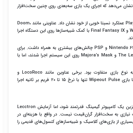
 نشان می‌دهد که اجرای یک بازی سه‌بعدی روی چنین سخت‌افزار
این برد کوچک همچنین در اجرای بازی‌های PlayStation ۱ عملکرد نسبتا خوبی از خود نشان داد. عناوینی مانند Doom،
Wipeout XL، Silent Hill، Tomb Raider Chronicles و Final Fantasy IX با کمک شبیه‌ساز‌ها روی این دستگاه اجرا
ند.
با این حال شبیه‌سازی کنسول‌های قدرتمندتری مانند Nintendo ۶۴ و PSP چالش‌های بیشتری به همراه داشت. برای
مثال بازی‌های The Legend of Zelda: Ocarina of Time و Majora’s Mask روی این سیستم اجرا شدند، اما با
در مورد بازی‌های PSP نیز عملکرد دستگاه بسته به نوع بازی متفاوت بود. برخی عناوین مانند LocoRoco و
LittleBigPlanet PSP عملکرد قابل قبولی داشتند، اما بازی Wipeout Pulse تنها با نرخ ۱۵ تا ۲۰ فریم بر ثانیه اجرا
به نقل از برنا، اگرچه چنین برد کوچکی نمی‌تواند جایگزین یک کامپیوتر گیمینگ قدرتمند شود، اما آزمایش Lecctron
یازی به سخت‌افزار گران‌قیمت نیست. در واقع با هزینه‌ای در
ست بسیاری از بازی‌های کلاسیک و شبیه‌ساز‌های کنسول‌های قدیمی را