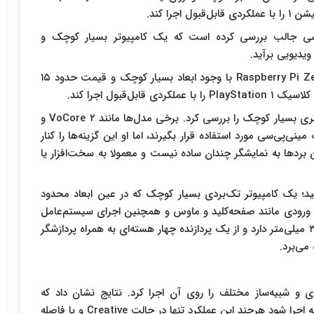
 فناوری با نام Lecctron در آزمایشی جالب بررسی کرده است که یک کامپیوتر بسیار کوچک و
ویدیویی برآید.
او در ویدیوی جدید خود نشان می‌دهد که برد Raspberry Pi Zero ۲ W با وجود ابعاد بسیار کوچک و قیمت حدود ۱۵
در ابتدا Lecctron چند گزینه مختلف از برد‌های کامپیوتری بسیار کوچک را بررسی کرد. برخی مدل‌ها مانند VoCore ۲ و
عنوان یک مینی‌پی‌سی مورد استفاده قرار بگیرند، اما او این گزینه‌ها را کنار
رد‌ها به نمایشگر چندان ساده نیست و معمولا به سخت‌افزار یا
یت انتخاب او به Raspberry Pi Zero ۲ W رسید؛ یک کامپیوتر تک‌بردی بسیار کوچک که در عین ابعاد محدود
ای ورودی مانند صفحه‌کلید و ماوس و همچنین اجرای سیستم‌عامل
کامل را فراهم می‌کند. این برد ابعادی در حدود ۶۵ در ۳۰ میلی‌متر دارد و از یک پردازنده چهار هسته‌ای به همراه پردازشگر
نایی این دستگاه Lecctron چند بازی و شبیه‌ساز مختلف را روی آن اجرا کرد. نتایج نشان داد که
Minecraft Pi Edition می‌تواند با نرخ ۶۰ فریم بر ثانیه اجرا شود هرچند این عملکرد تنها در حالت Creative و با فاصله