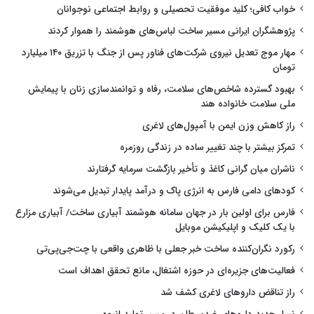
خواب کافی؛ کلید موفقیت تحصیلی و روابط اجتماعی نوجوانان
پژوهشگران ایرانی مسیر ساخت لباس‌های هوشمند را هموار کردند
مهار موج تعدیل نیروی شرکت‌های فناور پس از جنگ با تزریق ۱۴۰ میلیارد
تومان
بهبود گسترده شاخص‌های سلامت، رفاه و توانمندسازی زنان با پیمایش
ملی سلامت خانواده هند
راز کاهش وزن ایمن با آمپول‌های لاغری
تمرکز بیشتر با چند تغییر ساده در زندگی روزمره
ناشران میان گرانی کاغذ و تأخیر بازگشت سرمایه گرفتارند
کودهای دامی فارس به انرژی پاک و درآمد پایدار تبدیل می‌شوند
فارس برای اولین بار در جهان سامانه هوشمند آبیاری ساخت/ آبیاری مزارع
با یک کلیک و اپلیکیشن موبایل
رکورد نگران‌کننده ساخت خبر جعلی با ظاهری واقعی با چت‌جی‌پی‌تی
فعالیت‌های جزیره‌ای در حوزه اشتغال، مانع تحقق اهداف است
راز تناقض داروهای لاغری کشف شد