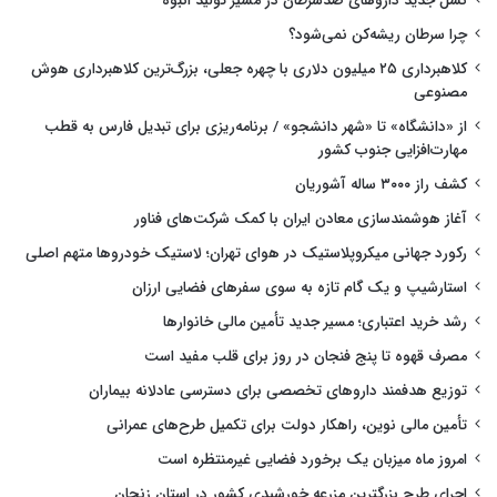
نسل جدید داروهای ضدسرطان در مسیر تولید انبوه
چرا سرطان ریشه‌کن نمی‌شود؟
کلاهبرداری ۲۵ میلیون دلاری با چهره جعلی، بزرگ‌ترین کلاهبرداری هوش
مصنوعی
از «دانشگاه» تا «شهر دانشجو» / برنامه‌ریزی برای تبدیل فارس به قطب
مهارت‌افزایی جنوب کشور
کشف راز ۳۰۰۰ ساله آشوریان
آغاز هوشمندسازی معادن ایران با کمک شرکت‌های فناور
رکورد جهانی میکروپلاستیک در هوای تهران؛ لاستیک خودروها متهم اصلی
استارشیپ و یک گام تازه به سوی سفرهای فضایی ارزان
رشد خرید اعتباری؛ مسیر جدید تأمین مالی خانوارها
مصرف قهوه تا پنج فنجان در روز برای قلب مفید است
توزیع هدفمند داروهای تخصصی برای دسترسی عادلانه بیماران
تأمین مالی نوین، راهکار دولت برای تکمیل طرح‌های عمرانی
امروز ماه میزبان یک برخورد فضایی غیرمنتظره است
اجرای طرح بزرگترین مزرعه خورشیدی کشور در استان زنجان