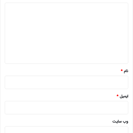
د
ی
د
گ
ا
ه
*
نام
*
ایمیل
*
وب‌ سایت