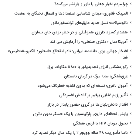
چرا مردم اخبار جعلی را باور و بازنشر می‌کنند؟
المپیک فناوری؛ میدان شناسایی استعدادها و اتصال نخبگان به صنعت
نانوسیالات؛ نسل جدید عایق‌های ترانسفورماتور
هشدار کمبود داروی هموفیلی و در خطر بودن جان بیماران
آمریکا مدل «دکتری صنعتی» را آزمایش می کند
افتخار جهانی برای دانشمند ایرانی؛ نادر انقطاع «اسطوره الکترومغناطیس»
شد
رکوردشکنی انرژی تجدیدپذیر با ۵۸۰۰ مگاوات برق
غرق‌شدگی؛ سایه مرگ در گرمای تابستان
آمپول لاغری؛ نسخه‌ای که بدون تغذیه خطرناک می‌شود
تأثیر رژیم غذایی پرفیبر بر کاهش افسردگی
اقتدار دانش‌بنیان‌ها در گروی حضور پایدار در بازار
پایش لحظه‌ای داروی پارکینسون با یک حسگر بدون باتری
تحول درمان HIV با قرص هفتگی
ناسا مأموریت ۴۸ ساله وویجر ۲ را یک سال دیگر تمدید کرد