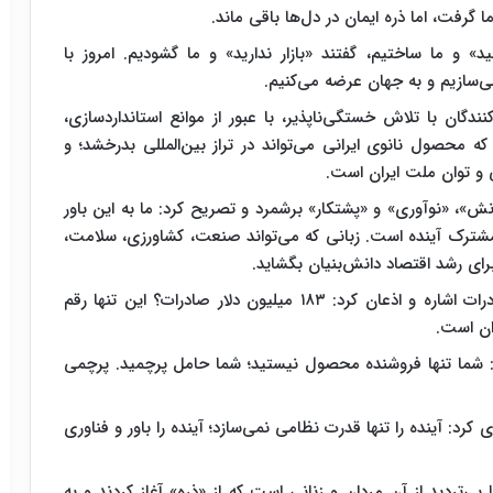
 گرفت، اما ذره ایمان در دل‌ها باقی ماند.
» و ما ساختیم، گفتند «بازار ندارید» و ما گشودیم. امروز با
می‌سازیم و به جهان عرضه می‌کنیم.
ندگان با تلاش خستگی‌ناپذیر، با عبور از موانع استانداردسازی،
محصول نانوی ایرانی می‌تواند در تراز بین‌المللی بدرخشد؛ و
 و توان ملت ایران است.
»، «نوآوری» و «پشتکار» برشمرد و تصریح کرد: ما به این باور
مشترک آینده است. زبانی که می‌تواند صنعت، کشاورزی، سلامت،
ای رشد اقتصاد دانش‌بنیان بگشاید.
وی در بخش دیگری از سخنانش به ارزش معنوی صادرات اشاره و اذعان کرد: ۱۸۳ میلیون دلار صادرات؟ این تنها رقم
 شما تنها فروشنده محصول نیستید؛ شما حامل پرچمید. پرچمی
کرد: آینده را تنها قدرت نظامی نمی‌سازد؛ آینده را باور و فناوری
بی‌تردید از آنِ مردان و زنانی است که از «ذره» آغاز کردند و به