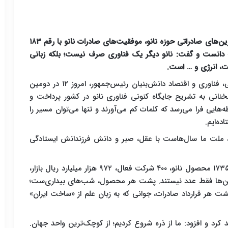
معاون علمی رئیس‌جمهور در دومین رویداد تقدیر از برترین‌های صادراتی حوزه نانو، موفقیت‌های صادرات نانو با رقم ۱۸۳
» دانست و گفت: نانو دیگر یک فناوری صرف نیست؛ بلکه زبانی
، انرژی و … است.
حسین افشین، معاون علمی، فناوری و اقتصاد دانش‌بنیان رئیس‌جمهور، امروز ۱۲ در دومین
سخنانی به تشریح جایگاه کنونی فناوری نانو در کشور پرداخت و
هایی فرا می‌رسد که کلمات کم می‌آورند و تنها می‌توان مسیر را
ده‌ایم.
ند، ملت ما سال‌هاست با عقل، صبر و دانش فرزندانش ایستادگی
این مقام مسئول با اشاره به آمارهای ارائه شده گفت: ۱۷۳۵ محصول نانو، ۴۰۰ شرکت فعال، ۹۷۲ هزار میلیارد ریال بازار،
رات. برای ما، این‌ها فقط عدد نیستند. پشت هر محصول، شب‌های بیداری‌ست؛
ت هر قرارداد صادرات، جوانی که به زبان علم از «ساخت ایران»
 کرد و افزود: ما از ذره شروع کردیم؛ از کوچک‌ترین واحد جهان.