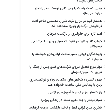
ساختارهای پیچیده
برتری دست راست یا چپ ذاتی نیست؛ مغز با تکرار
مهارت می‌سازد
هشدار قرمز در مزارع ذرت شیراز/ نخستین علائم آفت
قرنطینه‌ای برگ‌خوار پاییزه مشاهده شد
امید تازه برای جلوگیری از بازگشت سرطان
خواب کافی؛ کلید موفقیت تحصیلی و روابط اجتماعی
نوجوانان
پژوهشگران ایرانی مسیر ساخت لباس‌های هوشمند را
هموار کردند
مهار موج تعدیل نیروی شرکت‌های فناور پس از جنگ با
تزریق ۱۴۰ میلیارد تومان
بهبود گسترده شاخص‌های سلامت، رفاه و توانمندسازی
زنان با پیمایش ملی سلامت خانواده هند
راز کاهش وزن ایمن با آمپول‌های لاغری
تمرکز بیشتر با چند تغییر ساده در زندگی روزمره
ناشران میان گرانی کاغذ و تأخیر بازگشت سرمایه گرفتارند