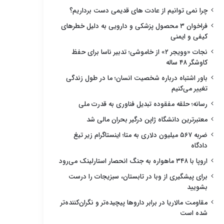
چرا نمی توانیم از عادت های قدیمی دست برداریم؟
فراخوان ۳ محصول پزشکی و دارویی به دلیل خطرهای
کیفی و ایمنی
نجات «وویجر ۲» از خاموشی؛ تدبیر ناسا برای حفظ
کاوشگر ۴۸ ساله
باور اشتباه درباره شخصیت انسان؛ ما در طول زندگی
تغییر می‌کنیم
رسانه؛ حلقه مفقوده تبدیل فناوری به قدرت ملی
معتبرترین دانشگاه ژاپن درگیر بحران مالی شد
ضربه ۵۶۷ میلیون دلاری به متا؛ اینستاگرام زیر تیغ
دادگاه
اروپا با ۳۴۸ ماهواره به جنگ انحصار استارلینک می‌رود
برای پیشگیری از وبا در تابستان، سبزیجات را درست
بشویید
مقاومت مالاریا در برابر داروها پیچیده‌تر و نگران‌کننده‌تر
شده است