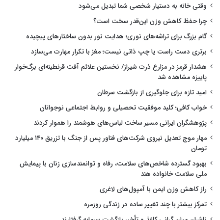
وقتی خانه به دستیار شخصی شما تبدیل می‌شود
چرا حفظ کاهش وزن این‌قدر سخت است؟
گام بزرگ برای تراشه‌های نوری؛ هدایت نور بدون ساختارهای پیچیده
برتری دست راست یا چپ ذاتی نیست؛ مغز با تکرار مهارت می‌سازد
هشدار قرمز در مزارع ذرت شیراز/ نخستین علائم آفت قرنطینه‌ای برگ‌خوار
پاییزه مشاهده شد
امید تازه برای جلوگیری از بازگشت سرطان
خواب کافی؛ کلید موفقیت تحصیلی و روابط اجتماعی نوجوانان
پژوهشگران ایرانی مسیر ساخت لباس‌های هوشمند را هموار کردند
مهار موج تعدیل نیروی شرکت‌های فناور پس از جنگ با تزریق ۱۴۰ میلیارد
تومان
بهبود گسترده شاخص‌های سلامت، رفاه و توانمندسازی زنان با پیمایش
ملی سلامت خانواده هند
راز کاهش وزن ایمن با آمپول‌های لاغری
تمرکز بیشتر با چند تغییر ساده در زندگی روزمره
ناشران میان گرانی کاغذ و تأخیر بازگشت سرمایه گرفتارند