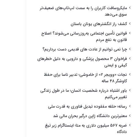
مایکروسافت کاربران را به سمت لپ‌تاپ‌های ضعیف‌تر
سوق می‌دهد
کشف راز انگشترهای یونان باستان
قوانین تأمین اجتماعی به‌روزرسانی می‌شوند؟ اصلاح
قانون به نفع مردم
چرا نمی توانیم از عادت های قدیمی دست برداریم؟
فراخوان ۳ محصول پزشکی و دارویی به دلیل خطرهای
کیفی و ایمنی
نجات «وویجر ۲» از خاموشی؛ تدبیر ناسا برای حفظ
کاوشگر ۴۸ ساله
باور اشتباه درباره شخصیت انسان؛ ما در طول زندگی
تغییر می‌کنیم
رسانه؛ حلقه مفقوده تبدیل فناوری به قدرت ملی
معتبرترین دانشگاه ژاپن درگیر بحران مالی شد
ضربه ۵۶۷ میلیون دلاری به متا؛ اینستاگرام زیر تیغ
دادگاه