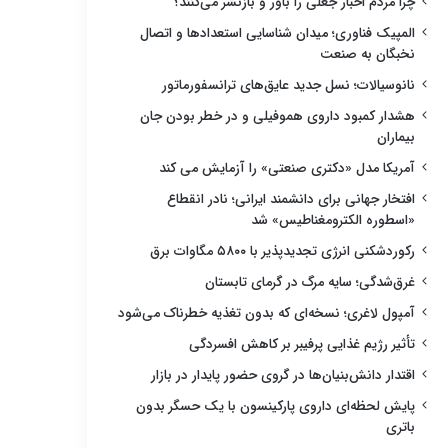
چرا مردم اخبار جعلی را باور و بازنشر می‌کنند؟
المپیک فناوری؛ میدان شناسایی استعدادها و اتصال
نخبگان به صنعت
نانوسیالات؛ نسل جدید عایق‌های ترانسفورماتور
هشدار کمبود داروی هموفیلی و در خطر بودن جان
بیماران
آمریکا مدل «دکتری صنعتی» را آزمایش می کند
افتخار جهانی برای دانشمند ایرانی؛ نادر انقطاع
«اسطوره الکترومغناطیس» شد
رکوردشکنی انرژی تجدیدپذیر با ۵۸۰۰ مگاوات برق
غرق‌شدگی؛ سایه مرگ در گرمای تابستان
آمپول لاغری؛ نسخه‌ای که بدون تغذیه خطرناک می‌شود
تأثیر رژیم غذایی پرفیبر بر کاهش افسردگی
اقتدار دانش‌بنیان‌ها در گروی حضور پایدار در بازار
پایش لحظه‌ای داروی پارکینسون با یک حسگر بدون
باتری