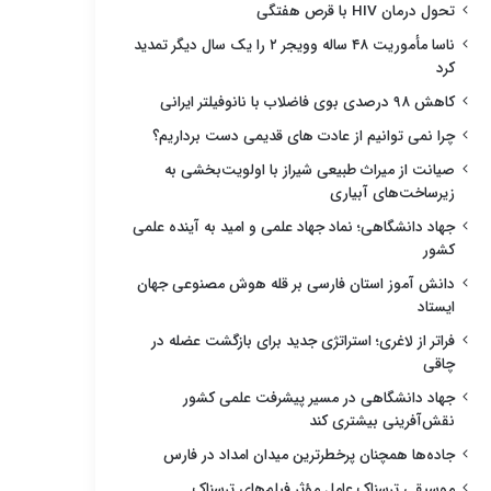
تحول درمان HIV با قرص هفتگی
ناسا مأموریت ۴۸ ساله وویجر ۲ را یک سال دیگر تمدید
کرد
کاهش ۹۸ درصدی بوی فاضلاب با نانوفیلتر ایرانی
چرا نمی توانیم از عادت های قدیمی دست برداریم؟
صیانت از میراث طبیعی شیراز با اولویت‌بخشی به
زیرساخت‌های آبیاری
جهاد دانشگاهی؛ نماد جهاد علمی و امید به آینده علمی
کشور
دانش آموز استان فارسی بر قله هوش مصنوعی جهان
ایستاد
فراتر از لاغری؛ استراتژی جدید برای بازگشت عضله در
چاقی
جهاد دانشگاهی در مسیر پیشرفت علمی کشور
نقش‌آفرینی بیشتری کند
جاده‌ها همچنان پرخطرترین میدان امداد در فارس
موسیقی ترسناک عامل مؤثر فیلم‌های ترسناک