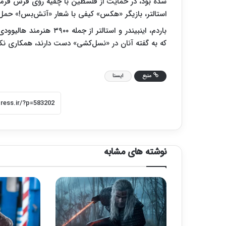
شده بود، در حمایت از فلسطین با چفیه روی فرش قرمز 
استالتر، بازیگر «هکس» کیفی با شعار «آتش‌بس!» حمل 
باردم، اینبیندر و استالتر
که به گفته آنان در «نسل‌کشی» دست دارند، همکاری نکن
منبع
ایسنا
نوشته های مشابه