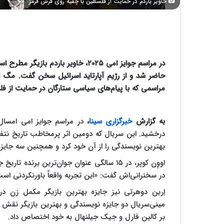
خاویر باردم در حمایت از فلسطین با چفیه روی فرش قرمز
در مراسم جوایز امی ۲۰۲۵، خاویر بار
حاضر شد و از رژیم آپارتاید اسرائیل سخن گفت. مگ ا
مراسمی که با پیام‌های سیاسی ستارگان در حمایت از فل
به گزارش
خبرگزاری سینا
،
در مراسم جوایز امی امسال
درخشید. این سریال که دومین اثر پرمخاطب تاریخ نتفل
بهترین نویسندگی را از آن خود کرد و همچنین سه جایز
اووِن کوپر، در ۱۵ سالگی عنوان جوان‌ترین برن
در سخنرانی‌اش گفت: «این تجربه واقعاً باورنکردنی اس
اِرین دوهرتی نیز جایزه بهترین بازیگر مکمل زن در
مینی‌سریال دو جایزه نویسندگی و بهترین بازیگر نقش اص
بر کالین فارل و جیک جیلنهال به خود اختصاص داد.