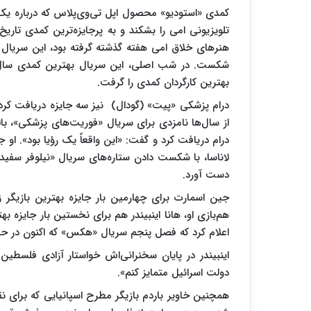
کمدی «استودیو» محصول اپل تی‌وی‌پلاس که درباره یک
تلویزیونی امی را بشکند و به پرجایزه‌ترین کمدی تاری
شکست. در شب اصلی، این سریال بهترین کمدی سال ش
بهترین کارگردان کمدی را گرفت.
درام پزشکی «پیت» (گودال) نیز سه جایزه دریافت کرد؛ 
از سال‌ها نامزدی برای سریال «فوریت‌های پزشکی»، بال
درام دریافت کرد و گفت: «این واقعاً یک رؤیا بود». او جای
لاناسا، با شکست دادن ستاره‌های سریال «نیلوفر سفید» ب
دست آورد.
جین اسمارت برای چهارمین بار جایزه بهترین بازیگر
هم‌بازی او، هانا اینبیندر هم برای نخستین بار جایزه 
اعلام کرد که فصل پنجم سریال «هکس» که اکنون در حا
اینبیندر در پایان سخنرانی‌اش خواستار آزادی فلسطین 
دولت اسرائیل متمایز کنم».
همچنین خاویر باردم بازیگر مطرح اسپانیایی که برای نق