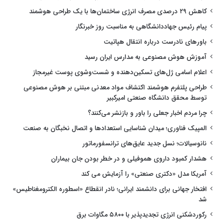
کاهش ۲۹ درصدی مصرف انرژی ساختمان‌ها با یک طراحی هوشمند
پیام رئیس جهاددانشگاهی به مناسبت روز خبرنگار
باورهای نادرست درباره انتقال هپاتیت
آموزش هوش مصنوعی به مدارس ایران رسید
اعلام اسامی ژل‌های تسکین‌دهنده و شست‌وشوی پوست غیرمجاز
طراحی پلتفرم هوشمند اکتشاف مواد معدنی مبتنی بر هوش مصنوعی
توسط محقق دانشگاه صنعتی امیرکبیر
چرا مردم اخبار جعلی را باور و بازنشر می‌کنند؟
المپیک فناوری؛ میدان شناسایی استعدادها و اتصال نخبگان به صنعت
نانوسیالات؛ نسل جدید عایق‌های ترانسفورماتور
هشدار کمبود داروی هموفیلی و در خطر بودن جان بیماران
آمریکا مدل «دکتری صنعتی» را آزمایش می کند
افتخار جهانی برای دانشمند ایرانی؛ نادر انقطاع «اسطوره الکترومغناطیس»
شد
رکوردشکنی انرژی تجدیدپذیر با ۵۸۰۰ مگاوات برق