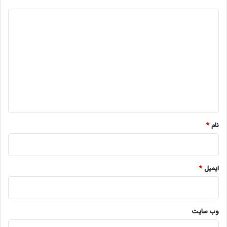
د
ی
د
گ
ا
ه
*
نام
*
ایمیل
*
وب‌ سایت