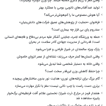
وقتی مغز با رژیم لاغری مقابله میکند: چرا وزن دوباره برمیگردد؟
تولید ضدآفتاب‌های نانویی بومی با عملکرد بهتر
آیا هوش مصنوعی ما را کم‌هوش‌تر می‌کند؟
فراخوان «حمایت از پژوهش‌های عمیق شرکت‌های دانش‌بنیان»
سندروم پای بی قرار چه بیماری است؟
حمله به ورزشگاه لامرد، جنایتی آشکار علیه مردم بی‌دفاع و فاجعه‌ای انسانی
است/ قدردانی از مدیریت جهادی کادر سلامت در بحران
پارک ویژه سالمندان در شیراز طراحی و اجرا می‌شود
وقتی انسان‌ها کمتر حرف می‌زنند؛ نشانه‌ای از عصر انزوای خاموش
وقتی خانه به دستیار شخصی شما تبدیل می‌شود
چرا حفظ کاهش وزن این‌قدر سخت است؟
گام بزرگ برای تراشه‌های نوری؛ هدایت نور بدون ساختارهای پیچیده
برتری دست راست یا چپ ذاتی نیست؛ مغز با تکرار مهارت می‌سازد
هشدار قرمز در مزارع ذرت شیراز/ نخستین علائم آفت قرنطینه‌ای برگ‌خوار
پاییزه مشاهده شد
امید تازه برای جلوگیری از بازگشت سرطان