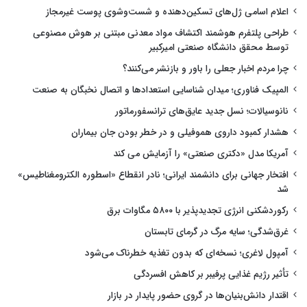
اعلام اسامی ژل‌های تسکین‌دهنده و شست‌وشوی پوست غیرمجاز
طراحی پلتفرم هوشمند اکتشاف مواد معدنی مبتنی بر هوش مصنوعی
توسط محقق دانشگاه صنعتی امیرکبیر
چرا مردم اخبار جعلی را باور و بازنشر می‌کنند؟
المپیک فناوری؛ میدان شناسایی استعدادها و اتصال نخبگان به صنعت
نانوسیالات؛ نسل جدید عایق‌های ترانسفورماتور
هشدار کمبود داروی هموفیلی و در خطر بودن جان بیماران
آمریکا مدل «دکتری صنعتی» را آزمایش می کند
افتخار جهانی برای دانشمند ایرانی؛ نادر انقطاع «اسطوره الکترومغناطیس»
شد
رکوردشکنی انرژی تجدیدپذیر با ۵۸۰۰ مگاوات برق
غرق‌شدگی؛ سایه مرگ در گرمای تابستان
آمپول لاغری؛ نسخه‌ای که بدون تغذیه خطرناک می‌شود
تأثیر رژیم غذایی پرفیبر بر کاهش افسردگی
اقتدار دانش‌بنیان‌ها در گروی حضور پایدار در بازار