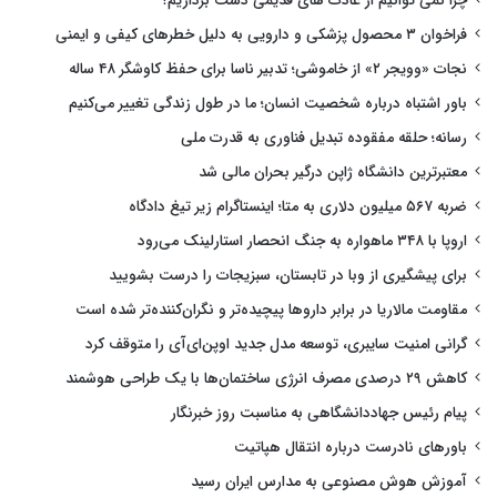
چرا نمی توانیم از عادت های قدیمی دست برداریم؟
فراخوان ۳ محصول پزشکی و دارویی به دلیل خطرهای کیفی و ایمنی
نجات «وویجر ۲» از خاموشی؛ تدبیر ناسا برای حفظ کاوشگر ۴۸ ساله
باور اشتباه درباره شخصیت انسان؛ ما در طول زندگی تغییر می‌کنیم
رسانه؛ حلقه مفقوده تبدیل فناوری به قدرت ملی
معتبرترین دانشگاه ژاپن درگیر بحران مالی شد
ضربه ۵۶۷ میلیون دلاری به متا؛ اینستاگرام زیر تیغ دادگاه
اروپا با ۳۴۸ ماهواره به جنگ انحصار استارلینک می‌رود
برای پیشگیری از وبا در تابستان، سبزیجات را درست بشویید
مقاومت مالاریا در برابر داروها پیچیده‌تر و نگران‌کننده‌تر شده است
گرانی امنیت سایبری، توسعه مدل جدید اوپن‌ای‌آی را متوقف کرد
کاهش ۲۹ درصدی مصرف انرژی ساختمان‌ها با یک طراحی هوشمند
پیام رئیس جهاددانشگاهی به مناسبت روز خبرنگار
باورهای نادرست درباره انتقال هپاتیت
آموزش هوش مصنوعی به مدارس ایران رسید