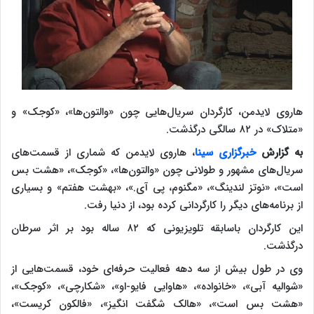
هاروی لایدمن، کارگردان سریال‌هایی چون «والتون‌ها»، «کوجک» و
«متلاک» در ۸۲ سالگی درگذشت.
به گزارش
خبرگزاری سینا
، هاروی لایدمن که شماری از قسمت‌های
سریال‌های مشهور و طولانی چون «والتون‌ها»، «کوجک»، «هشت بس
است»، «نوتز لندینگ»، «مگنوم، پی آی.»، «بهشت هفتم» و بسیاری
از برنامه‌های دیگر را کارگردانی کرده بود، از دنیا رفت.
این کارگردان باسابقه تلویزیونی که ۸۲ ساله بود بر اثر سرطان
درگذشت.
وی در طول بیش از سه دهه فعالیت حرفه‌ای خود، قسمت‌هایی از
«شوالیه آبی»، «خانواده»، «هاوایی فایو-او»، «شکارچی»، «کوجک»،
«هشت بس است»، «هالک شگفت انگیز»، «فالکون کریست»،