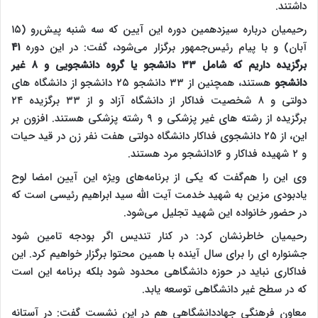
داشتند.
رحیمیان درباره سیزدهمین دوره این آیین که سه شنبه پیش‌رو (۱۵
آبان) و با پیام رئیس‌جمهور برگزار می‌شود، گفت: در این دوره
۴۱
برگزیده داریم که شامل ۳۳ دانشجو یا گروه دانشجویی و ۸ غیر
دانشجو
هستند، همچنین از ۳۳ دانشجو ۲۵ دانشجو از دانشگاه های
دولتی و ۸ شخصیت فداکار از دانشگاه آزاد و از ۳۳ برگزیده ۲۴
برگزیده از رشته های غیر پزشکی و ۹ رشته پزشکی هستند. افزون بر
این، از ۲۵ دانشجوی فداکار دانشگاه دولتی هفت نفر زن در قید حیات
و ۲ شهیده فداکار و ۱۶دانشجو مرد هستند.
وی این را هم‌گفت که یکی از برنامه‌های ویژه این آیین امضا لوح
یادبودی مزین به شهید خدمت آیت الله سید ابراهیم رئیسی است که
در حضور خانواده این شهید تجلیل می‌شود.
رحیمیان خاطرنشان کرد: در کنار تندیس اگر بودجه تامین شود
جشنواره ای را برای سال آینده با همین محتوا برگزار خواهیم کرد. این
فداکاری نباید در حوزه دانشگاهی محدود شود بلکه برنامه این است
که در سطح غیر دانشگاهی توسعه یابد.
معاون فرهنگی جهاددانشگاهی هم در این نشست گفت: در آستانه