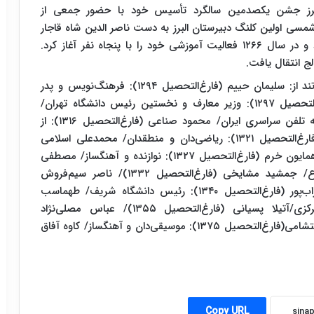
لبرز جشن یکصدمین سالگرد تأسیس خود با حضور جمعی از
غ‌التحصیلان برگزار کرد. این دبیرستان در سال ۱۲۶۴ شمسی اولین کلنگ دبیرستان البرز به دست ناصر الدین شاه قاجار
در خیابان سی تیر فعلی(قوام السلطنه) به زمین خورد و در سال ۱۲۶۶ فعالیت آموزشی خود را با پنجاه نفر آغاز کرد.
برخی از فارغ‌التحصیلان سرشناس دبیرستان البرز عبارتند از: سلیمان حییم (فارغ‌التحصیل ۱۲۹۴): فرهنگ‌نویس و پدر
فرهنگ‌نویسی دوزبانه ایران/ علی‌اصغر حکمت (فارغ‌التحصیل ۱۲۹۷): وزیر معارف و نخستین رئیس دانشگاه تهران/
کیخسرو شاهرخ (فارغ‌التحصیل ۱۲۷۰): بنیان‌گذار شبکه تلفن سراسری ایران/ محمود صناعی (فارغ‌التحصیل ۱۳۱۶): از
بنیان‌گذاران روان‌شناسی در ایران/ سید عبدالله انوار (فارغ‌التحصیل ۱۳۲۱): ریاضی‌دان و منطقدان/ محمدعلی اسلامی
ندوشن (فارغ‌التحصیل ۱۳۲۶): استاد ادبیات و شاعر/ همایون خرم (فارغ‌التحصیل ۱۳۲۷): نوازنده و آهنگساز/ مصطفی
چمران (فارغ‌التحصیل ۱۳۳۱): سیاستمدار و وزیر دفاع/ جمشید مشایخی (فارغ‌التحصیل ۱۳۳۲)/ ناصر سیم‌فروش
(فارغ‌التحصیل ۱۳۴۴): متخصص اورولوژی/سعید سهراب‌پور (فارغ‌التحصیل ۱۳۴۰): رئیس دانشگاه شریف/ طهماسب
مظاهری (فارغ‌التحصیل ۱۳۵۰): رئیس‌کل بانک مرکزی/آتیلا پسیانی (فارغ‌التحصیل ۱۳۵۵)/ عباس مصلی‌نژاد
(فارغ‌التحصیل ۱۳۵۷): خیّر بزرگ مدرسه‌ساز/ سامان احتشامی(فارغ‌التحصیل ۱۳۷۵): موسیقی‌دان و آهنگساز/ کاوه آفاق
Copy URL