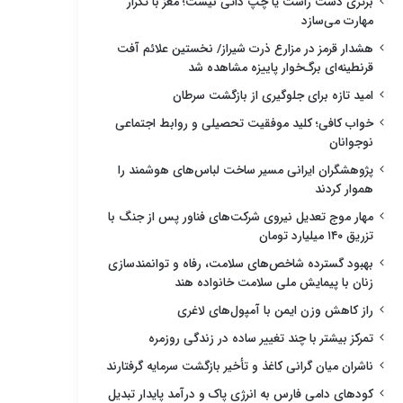
برتری دست راست یا چپ ذاتی نیست؛ مغز با تکرار
مهارت می‌سازد
هشدار قرمز در مزارع ذرت شیراز/ نخستین علائم آفت
قرنطینه‌ای برگ‌خوار پاییزه مشاهده شد
امید تازه برای جلوگیری از بازگشت سرطان
خواب کافی؛ کلید موفقیت تحصیلی و روابط اجتماعی
نوجوانان
پژوهشگران ایرانی مسیر ساخت لباس‌های هوشمند را
هموار کردند
مهار موج تعدیل نیروی شرکت‌های فناور پس از جنگ با
تزریق ۱۴۰ میلیارد تومان
بهبود گسترده شاخص‌های سلامت، رفاه و توانمندسازی
زنان با پیمایش ملی سلامت خانواده هند
راز کاهش وزن ایمن با آمپول‌های لاغری
تمرکز بیشتر با چند تغییر ساده در زندگی روزمره
ناشران میان گرانی کاغذ و تأخیر بازگشت سرمایه گرفتارند
کودهای دامی فارس به انرژی پاک و درآمد پایدار تبدیل