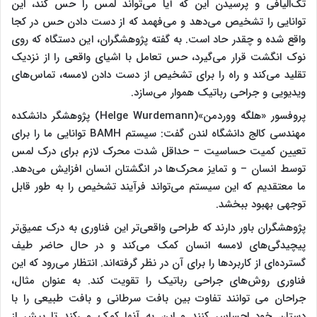
تک‌الیافی و پرسیدن این که آیا می‌تواند لمس را حس کند، این
توانایی را تشخیص می‌دهد و می‌فهمد که از دست دادن حس در کجا
واقع شده و چقدر حاد است. به گفته پژوهشگران، این دستگاه که روی
نوک انگشت قرار می‌گیرد، حس تعامل با اشیای واقعی را از نزدیک
تقلید می‌کند و راه را برای تشخیص از دست دادن لامسه، تماس‌های
ویدیویی و جراحی رباتیک هموار می‌سازد.
پروفسور «هلگه ووردمن»(Helge Wurdemann) پژوهشگر دانشکده
مهندسی کالج دانشگاه لندن گفت: سیستم BAMH توانایی ما را برای
تعیین کمیت حساسیت – حداقل شدت محرک لازم برای درک لمس
توسط انسان – و تمایز محرک‌ها در انگشتان انسان افزایش می‌دهد.
ما معتقدیم که این سیستم می‌تواند فرآیند تشخیص را به طور قابل
توجهی بهبود ببخشد.
پژوهشگران باور دارند که طراحی واقعی‌تر این فناوری به درک عمیق‌تر
پیچیدگی‌های لامسه انسان کمک می‌کند و در حال حاضر طیف
گسترده‌ای از کاربردها را برای آن در نظر گرفته‌اند. انتظار می‌رود که این
فناوری روش‌های جراحی رباتیک را تقویت کند. به عنوان مثال،
جراحان می توانند تفاوت بین بافت سرطانی و بافت طبیعی را با
دستان خود احساس کنند و این به آنها کمک می‌کند تا پیش از